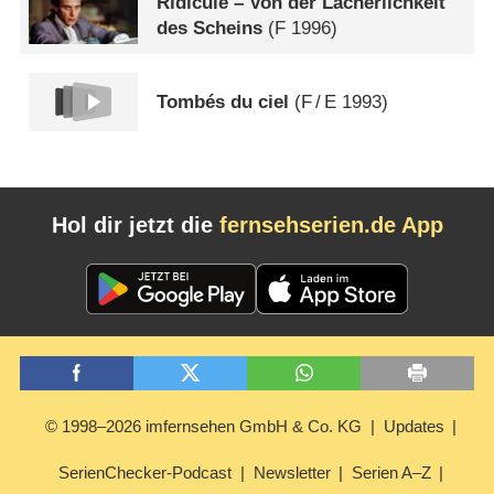
Ridicule – Von der Lächerlichkeit
des Scheins
(
F
1996)
Tombés du ciel
(
F
/
E
1993)
Hol dir jetzt die
fernsehserien.de App
© 1998–2026 imfernsehen GmbH & Co. KG
Updates
SerienChecker-Podcast
Newsletter
Serien A–Z