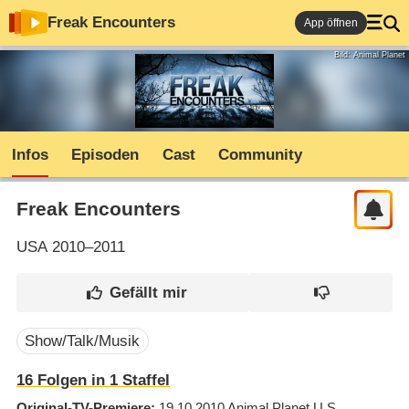
Freak Encounters
App öffnen
Bild: Animal Planet
Infos
Episoden
Cast
Community
Freak Encounters
USA
2010–2011
Show/Talk/Musik
16
Folgen in
1
Staffel
Original-TV-Premiere
19.10.2010
Animal Planet U.S.