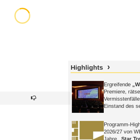
Highlights
Ergreifende
W
Premiere, rätse
Vermisstenfälle
Einstand des 
Tatort: Münc
Duos
Programm-High
2026/​27 von W
Jahre
Star Tr