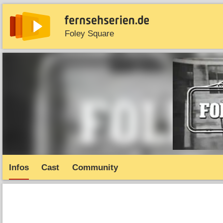
Foley Square
News
Entdecken
Streaming
TV-Starts
Serie
Infos
Cast
Community