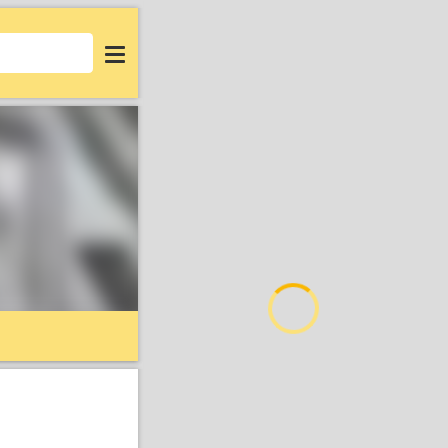
Login