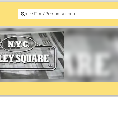
n A–Z
Filme A–Z