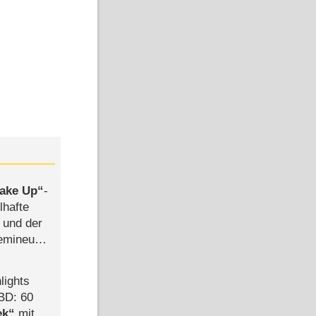
ake Up
-
lhafte
 und der
semineuen
hen
-
lights
BD: 60
ek
mit