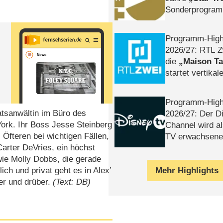
Sonderprogra
Die Helgolän
Programm-High
2026/​27: RTL Z
die
Maison T
startet vertika
– Tag & Nacht
Programm-High
aatsanwältin im Büro des
2026/​27: Der D
ork. Ihr Boss Jesse Steinberg
Channel wird a
 Öfteren bei wichtigen Fällen,
TV erwachsene
Carter DeVries, ein höchst
wie Molly Dobbs, die gerade
Mehr Highlights
ch und privat geht es in Alex’
er und drüber.
(Text: DB)