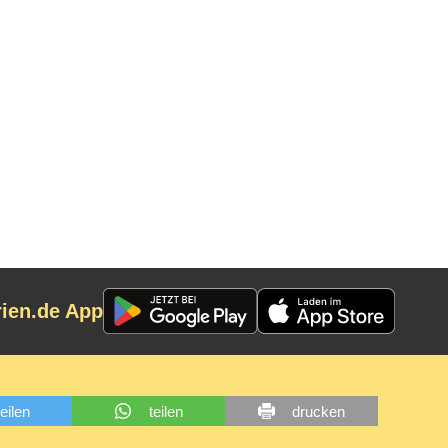
rien.de App
teilen
teilen
drucken