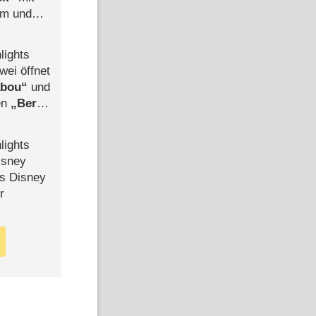
mm und
der
lights
wei öffnet
abou
und
len
Berlin
-Ableger
lights
isney
ls Disney
r