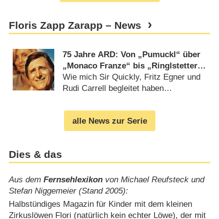
Floris Zapp Zarapp – News
75 Jahre ARD: Von „Pumuckl“ über
„Monaco Franze“ bis „Ringlstetter“-
Das reichhaltige TV-Kulturerbe des
Wie mich Sir Quickly, Fritz Egner und
BR
Rudi Carrell begleitet haben
(
24.05.2025
)
alle News zur Serie
Dies & das
Aus dem
Fernsehlexikon
von Michael Reufsteck und
Stefan Niggemeier (Stand 2005):
Halbstündiges Magazin für Kinder mit dem kleinen
Zirkuslöwen Flori (natürlich kein echter Löwe), der mit