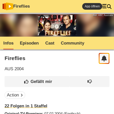
Fireflies
App öffnen
Bild: ABC Australia
Infos
Episoden
Cast
Community
Fireflies
AUS
2004
Action
22
Folgen in
1
Staffel
Original-TV-Premiere
07.02.2004
(Englisch)