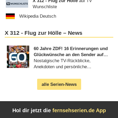
X 312 - Flug zur Hölle
auf TV
Wunschliste
Wikipedia Deutsch
X 312 - Flug zur Hölle – News
60 Jahre ZDF! 16 Erinnerungen und
Glückwünsche an den Sender auf
dem Lerchenberg
Nostalgische TV-Rückblicke,
Anekdoten und persönliche
Geschichten (
31.03.2023
)
alle Serien-News
Hol dir jetzt die
fernsehserien.de App