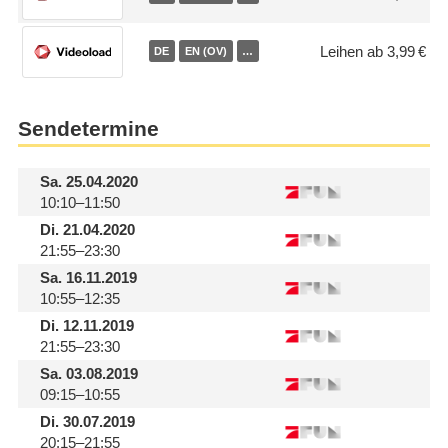
Leihen ab 3,99 €
DE
EN (OV)
…
Sendetermine
Sa.
25.04.2020
10:10–11:50
Di.
21.04.2020
21:55–23:30
Sa.
16.11.2019
10:55–12:35
Di.
12.11.2019
21:55–23:30
Sa.
03.08.2019
09:15–10:55
Di.
30.07.2019
20:15–21:55