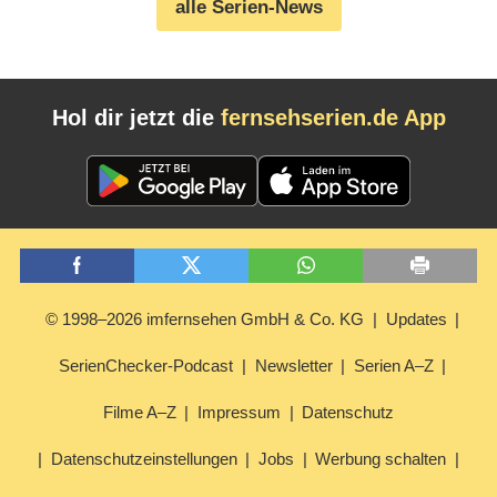
alle Serien-News
Hol dir jetzt die
fernsehserien.de App
© 1998–2026 imfernsehen GmbH & Co. KG
Updates
SerienChecker-Podcast
Newsletter
Serien A–Z
Filme A–Z
Impressum
Datenschutz
Datenschutzeinstellungen
Jobs
Werbung schalten