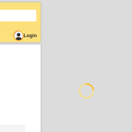
Login