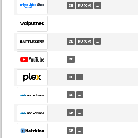
DE
RU (OV)
…
DE
RU (OV)
…
DE
DE
…
DE
…
DE
…
DE
…