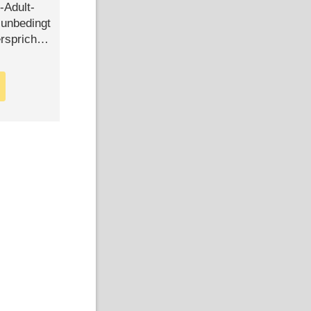
-Adult-
t unbedingt
rspricht –