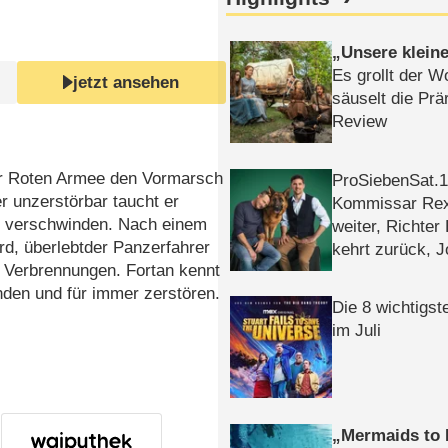
Unsere klein
Es grollt der W
jetzt ansehen
säuselt die Prä
Review
er Roten Armee den Vormarsch
ProSiebenSat.1 
er unzerstörbar taucht er
Kommissar Rex 
zu verschwinden. Nach einem
weiter, Richter
rd, überlebtder Panzerfahrer
kehrt zurück, 
 Verbrennungen. Fortan kennt
Klaas machen 
inden und für immer zerstören.
Die 8 wichtigst
im Juli
Mermaids to 