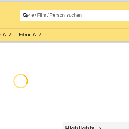
n A–Z
Filme A–Z
Highlights