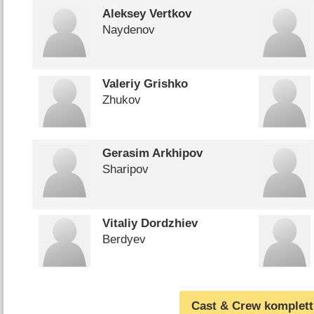
Aleksey Vertkov
Naydenov
Valeriy Grishko
Zhukov
Gerasim Arkhipov
Sharipov
Vitaliy Dordzhiev
Berdyev
Cast & Crew komplett