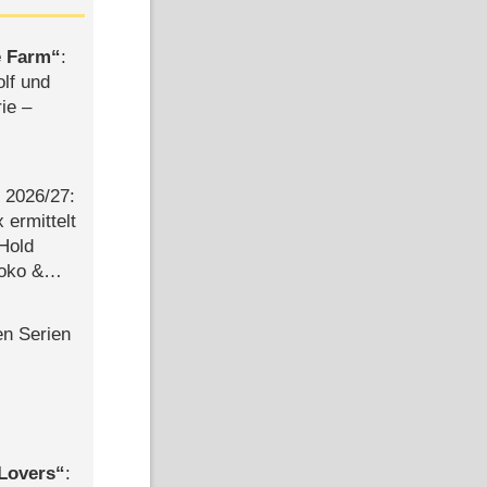
e Farm
:
olf und
rie –
2026/​27:
ermittelt
 Hold
Joko &
Urlaub
en Serien
Lovers
: