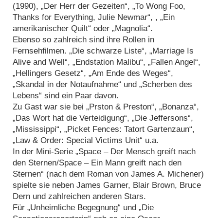
(1990), „Der Herr der Gezeiten“, „To Wong Foo,
Thanks for Everything, Julie Newmar“, , „Ein
amerikanischer Quilt“ oder „Magnolia“.
Ebenso so zahlreich sind ihre Rollen in
Fernsehfilmen. „Die schwarze Liste“, „Marriage Is
Alive and Well“, „Endstation Malibu“, „Fallen Angel“,
„Hellingers Gesetz“, „Am Ende des Weges“,
„Skandal in der Notaufnahme“ und „Scherben des
Lebens“ sind ein Paar davon.
Zu Gast war sie bei „Prston & Preston“, „Bonanza“,
„Das Wort hat die Verteidigung“, „Die Jeffersons“,
„Mississippi“, „Picket Fences: Tatort Gartenzaun“,
„Law & Order: Special Victims Unit“ u.a.
In der Mini-Serie „Space – Der Mensch greift nach
den Sternen/Space – Ein Mann greift nach den
Sternen“ (nach dem Roman von James A. Michener)
spielte sie neben James Garner, Blair Brown, Bruce
Dern und zahlreichen anderen Stars.
Für „Unheimliche Begegnung“ und „Die