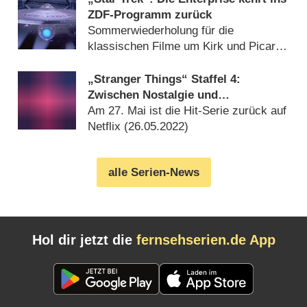
ZDF-Programm zurück
Sommerwiederholung für die
klassischen Filme um Kirk und Picard
(
05.07.2022
)
„Stranger Things“ Staffel 4:
Zwischen Nostalgie und
Selbstdarstellung – Review
Am 27. Mai ist die Hit-Serie zurück auf
Netflix (
26.05.2022
)
alle Serien-News
Hol dir jetzt die
fernsehserien.de App