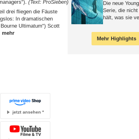
managers“).
(Text: ProSieben)
Die neue Young
Serie, die nich
eil drei fliegen die Fäuste
hält, was sie ve
gslos: In dramatischen
Review
 Bourne Ultimatum“) Scott
Mehr Highlights
jetzt ansehen