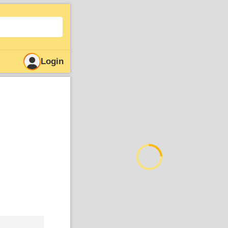
Login