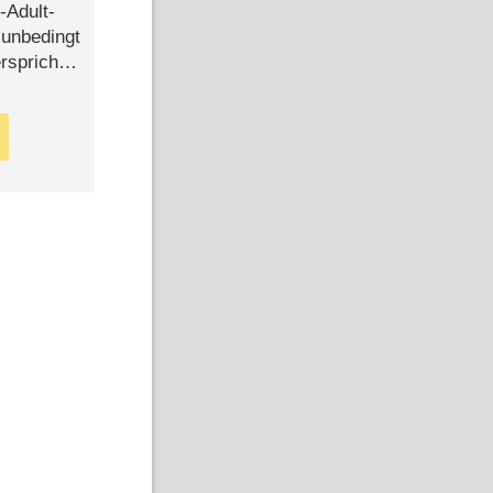
-Adult-
t unbedingt
rspricht –