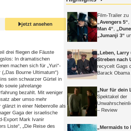
Film-Trailer zu
Avengers 5
jetzt ansehen
Man 4
,
Dune
Jumanji 3
un
Horror
Clayfa
eil drei fliegen die Fäuste
Leben, Larry
gslos: In dramatischen
Streben nach 
nen machen sich für „Yuri“-
recycelt Gags 
r („Das Bourne Ultimatum“)
Barack Obama 
ins sein schwarzer Gürtel in
o sowie jahrelange
Nur für dein
fahrung bezahlt. Mit weniger
Spektakel der
nsatz aber umso mehr
Unwahrscheinli
 glänzt in einer Nebenrolle als
– Review
ager Gaga der israelische
d-Export Mark Ivanir
ers Liste“, „Die Reise des
Mermaids to 