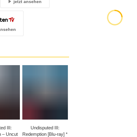
jetzt ansehen
 ansehen
d III:
Undisputed III:
 – Uncut
Redemption [Blu-ray]