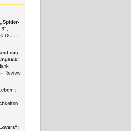
,
Spider-
 3
,
d DC-
ce
 und das
Unglück
dank
– Review
 Leben
:
chkeiten
Lovers
: