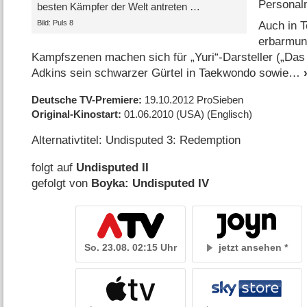
Personal
besten Kämpfer der Welt antreten …
Bild: Puls 8
Auch in T
erbarmun
Kampfszenen machen sich für „Yuri“-Darsteller („Das
Adkins sein schwarzer Gürtel in Taekwondo sowie
Deutsche TV-Premiere
19.10.2012
ProSieben
Original-Kinostart
01.06.2010
(USA)
(Englisch)
Alternativtitel: Undisputed 3: Redemption
folgt auf
Undisputed II
gefolgt von
Boyka: Undisputed IV
So. 23.08. 02:15 Uhr
jetzt ansehen