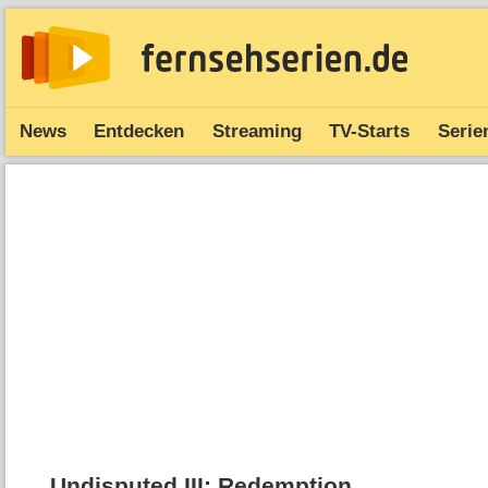
News
Entdecken
Streaming
TV-Starts
Serie
Undisputed III: Redemption