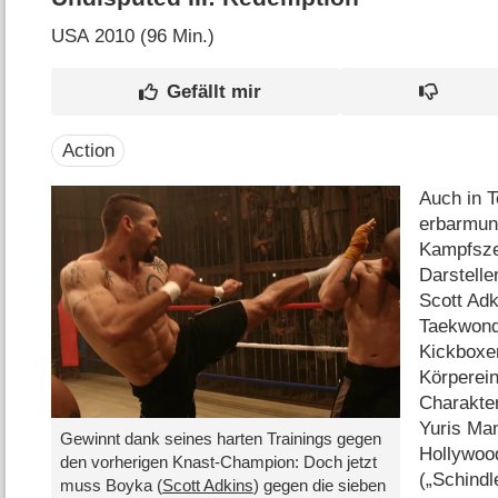
USA
2010 (96 Min.)
Action
Auch in T
erbarmun
Kampfsze
Darstelle
Scott Adk
Taekwond
Kickboxer
Körperei
Charakter
Yuris Man
Gewinnt dank seines harten Trainings gegen
Hollywoo
den vorherigen Knast-Champion: Doch jetzt
(„Schindl
muss Boyka (
Scott Adkins
) gegen die sieben