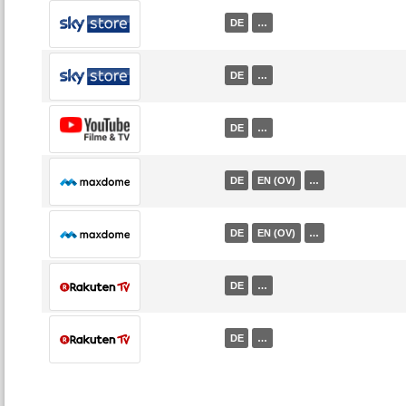
DE
…
DE
…
DE
…
DE
EN (OV)
…
DE
EN (OV)
…
DE
…
DE
…