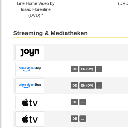
Line Home Video by
(DVD
Isaac Florentine
(DVD)
Streaming & Mediatheken
DE
EN (OV)
…
DE
EN (OV)
…
DE
…
DE
…