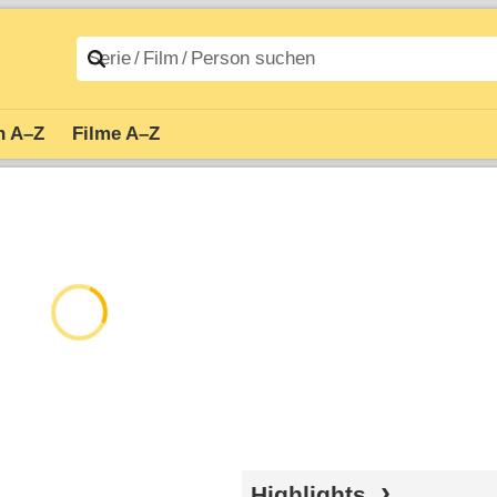
n A–Z
Filme A–Z
Highlights