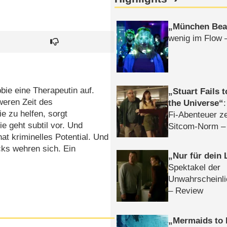
München Bea
wenig im Flow 
ie eine Therapeutin auf.
Stuart Fails 
weren Zeit des
the Universe
 zu helfen, sorgt
Fi-Abenteuer ze
e geht subtil vor. Und
Sitcom-Norm –
 hat kriminelles Potential. Und
icks wehren sich. Ein
Nur für dein
Spektakel der
Unwahrscheinli
– Review
Mermaids to 