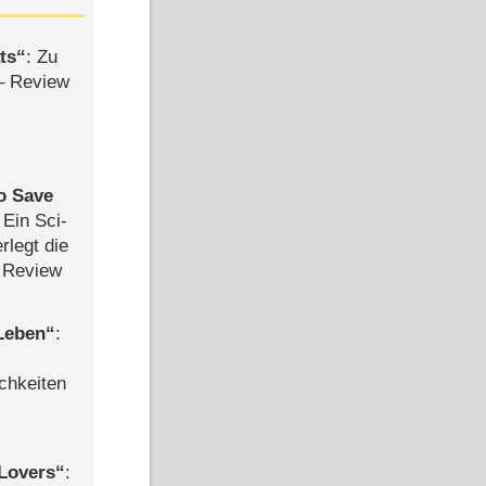
ts
: Zu
– Review
to Save
: Ein Sci-
rlegt die
 Review
 Leben
:
chkeiten
Lovers
: