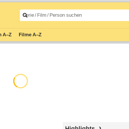
n A–Z
Filme A–Z
Highlights