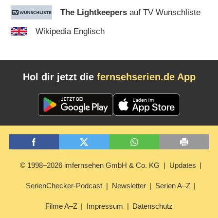
The Lightkeepers
auf TV Wunschliste
Wikipedia Englisch
Hol dir jetzt die
fernsehserien.de App
© 1998–2026 imfernsehen GmbH & Co. KG
Updates
SerienChecker-Podcast
Newsletter
Serien A–Z
Filme A–Z
Impressum
Datenschutz