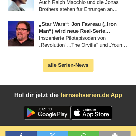
Fame
Auch Ralph Macchio und die Jonas
Brothers stehen für Ehrungen an
(
18.06.2022
)
„Star Wars“: Jon Favreau („Iron
Man“) wird neue Real-Serie
schreiben und produzieren
Inszenierte Pilotepisoden von
„Revolution“, „The Orville“ und „Young
Sheldon“ (
08.03.2018
)
alle Serien-News
Hol dir jetzt die
fernsehserien.de App