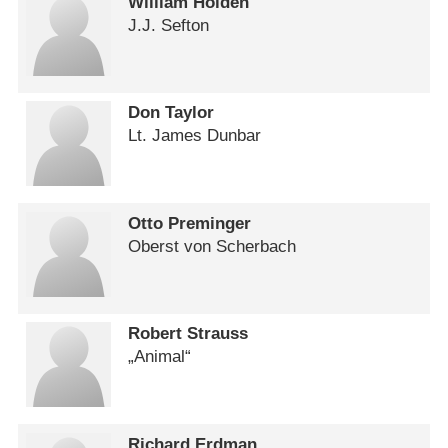
William Holden
J.J. Sefton
Don Taylor
Lt. James Dunbar
Otto Preminger
Oberst von Scherbach
Robert Strauss
„Animal“
Richard Erdman