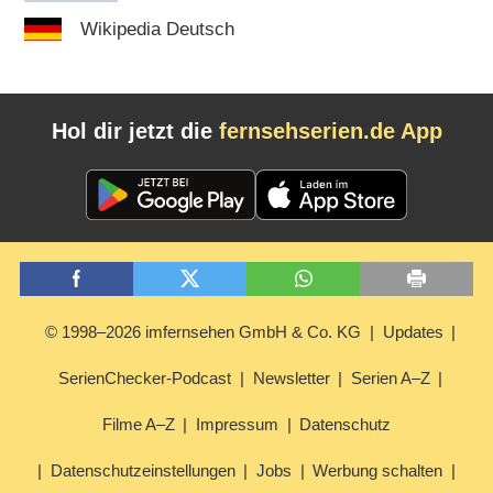
Wikipedia Deutsch
Hol dir jetzt die
fernsehserien.de App
© 1998–2026 imfernsehen GmbH & Co. KG
Updates
SerienChecker-Podcast
Newsletter
Serien A–Z
Filme A–Z
Impressum
Datenschutz
Datenschutzeinstellungen
Jobs
Werbung schalten