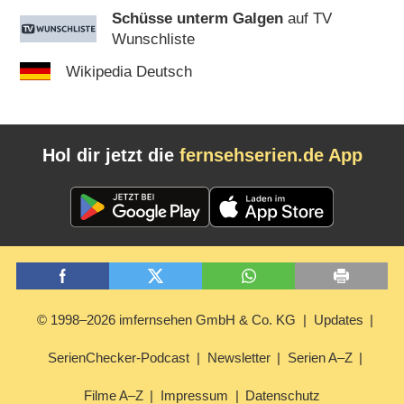
Schüsse unterm Galgen
auf TV
Wunschliste
Wikipedia Deutsch
Hol dir jetzt die
fernsehserien.de App
© 1998–2026 imfernsehen GmbH & Co. KG
Updates
SerienChecker-Podcast
Newsletter
Serien A–Z
Filme A–Z
Impressum
Datenschutz