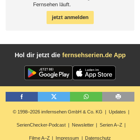
Fernsehen läuft.
jetzt anmelden
Hol dir jetzt die
fernsehserien.de App
© 1998–2026 imfernsehen GmbH & Co. KG
Updates
SerienChecker-Podcast
Newsletter
Serien A–Z
Filme A–Z
Impressum
Datenschutz