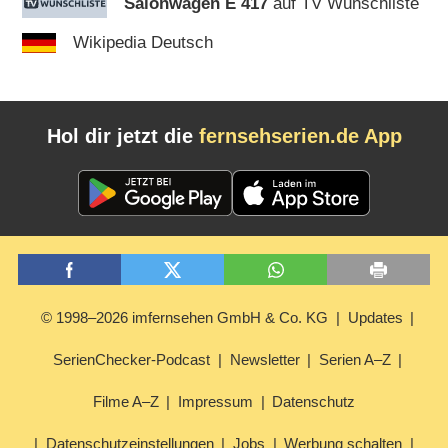
Salonwagen E 417
auf TV Wunschliste
Wikipedia Deutsch
Hol dir jetzt die
fernsehserien.de App
© 1998–2026 imfernsehen GmbH & Co. KG
Updates
SerienChecker-Podcast
Newsletter
Serien A–Z
Filme A–Z
Impressum
Datenschutz
Datenschutzeinstellungen
Jobs
Werbung schalten