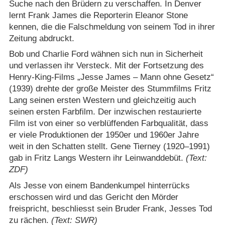
Suche nach den Brüdern zu verschaffen. In Denver
lernt Frank James die Reporterin Eleanor Stone
kennen, die die Falschmeldung von seinem Tod in ihrer
Zeitung abdruckt.
Bob und Charlie Ford wähnen sich nun in Sicherheit
und verlassen ihr Versteck. Mit der Fortsetzung des
Henry-King-Films „Jesse James – Mann ohne Gesetz“
(1939) drehte der große Meister des Stummfilms Fritz
Lang seinen ersten Western und gleichzeitig auch
seinen ersten Farbfilm. Der inzwischen restaurierte
Film ist von einer so verblüffenden Farbqualität, dass
er viele Produktionen der 1950er und 1960er Jahre
weit in den Schatten stellt. Gene Tierney (1920⁠–⁠1991)
gab in Fritz Langs Western ihr Leinwanddebüt.
(Text:
ZDF)
Als Jesse von einem Ban­den­kum­pel hin­ter­rücks
erschos­sen wird und das Gericht den Mörder
freispricht, beschliesst sein Bru­der Frank, Jes­ses Tod
zu rächen.
(Text: SWR)