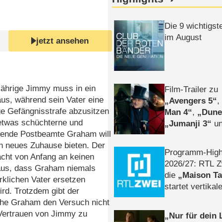
Die 9 wichtigst
im August
jetzt ansehen
jährige Jimmy muss in ein
Film-Trailer zu
us, während sein Vater eine
Avengers 5
ge Gefängnisstrafe abzusitzen
Man 4
,
Dune
 etwas schüchterne und
Jumanji 3
un
ehende Postbeamte Graham will
Horror
Clayfa
n neues Zuhause bieten. Der
Programm-High
cht von Anfang an keinen
2026/​27: RTL Z
aus, dass Graham niemals
die
Maison T
rklichen Vater ersetzen
startet vertika
rd. Trotzdem gibt der
– Tag & Nacht
iche Graham den Versuch nicht
 Vertrauen von Jimmy zu
Nur für dein