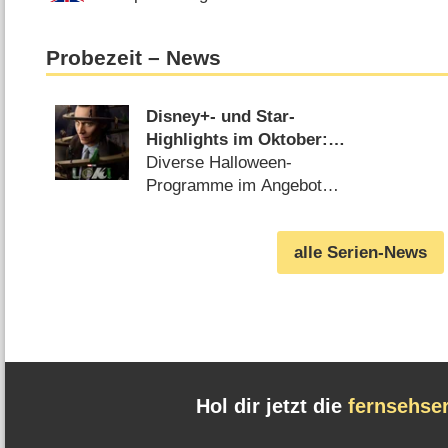
Probezeit – News
Disney+- und Star-
Highlights im Oktober:
„Loki“, „Death in
Diverse Halloween-
Paradise“ und
Programme im Angebot
„Gänsehaut“
(
21.09.2023
)
alle Serien-News
Hol dir jetzt die
fernsehse