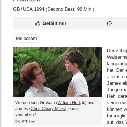
GB
/
USA
1994 (Second Best‎, 98 Min.)
Melodram
Der zehn
Waisenha
langjähri
hat. Der
alleinst
James ei
Junge ma
Hehl dar
seinen wi
Werden sich Graham (
William Hurt
, li.) und
James (
Chris Cleary Miles
) jemals
können wi
verstehen?
fürsorgl
Bild: RTL Zwei
auf, das