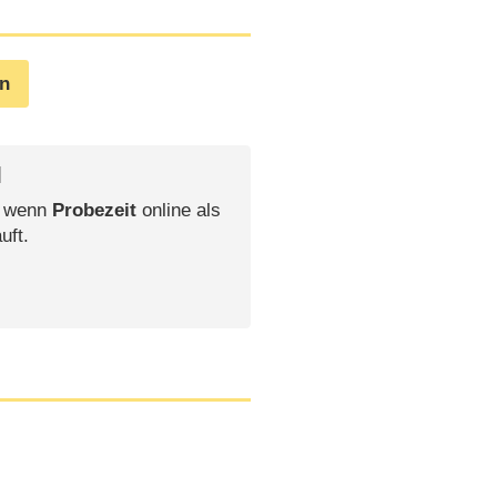
en
l
, wenn
Probezeit
online als
uft.