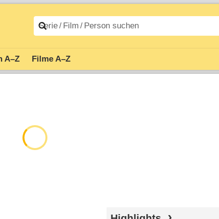
n A–Z
Filme A–Z
Highlights