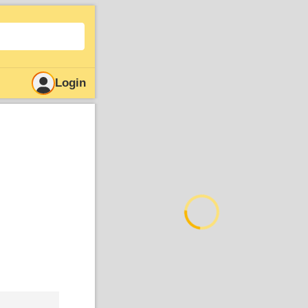
Login