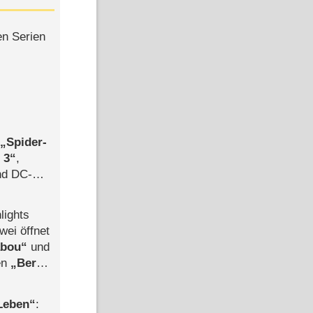
en Serien
,
Spider-
 3
,
d DC-
ce
lights
wei öffnet
abou
und
len
Berlin
-Ableger
 Leben
: