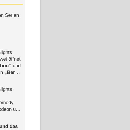
en Serien
lights
wei öffnet
abou
und
len
Berlin
-Ableger
lights
Comedy
lodeon und
 und das