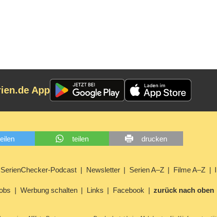
rien.de App
teilen
teilen
drucken
SerienChecker-Podcast
Newsletter
Serien A–Z
Filme A–Z
obs
Werbung schalten
Links
Facebook
zurück nach oben