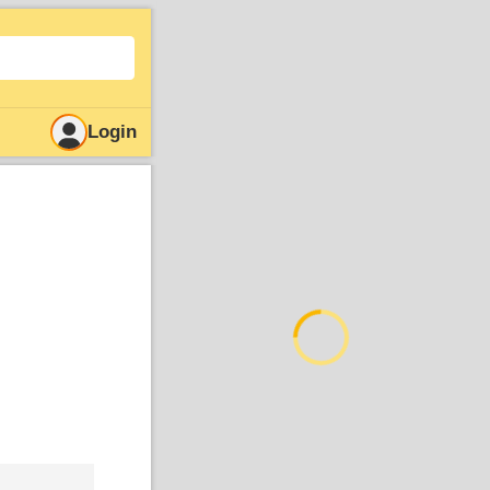
Login