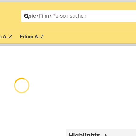
n A–Z
Filme A–Z
Highlights