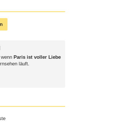
en
l
, wenn
Paris ist voller Liebe
rnsehen läuft.
ste