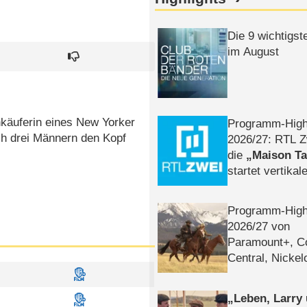
Die 9 wichtigst
im August
käuferin eines New Yorker
Programm-High
ch drei Männern den Kopf
2026/​27: RTL Z
die
Maison T
startet vertika
– Tag & Nacht
Programm-High
2026/​27 von
Paramount+, 
Central, Nicke
WELT
Leben, Larry