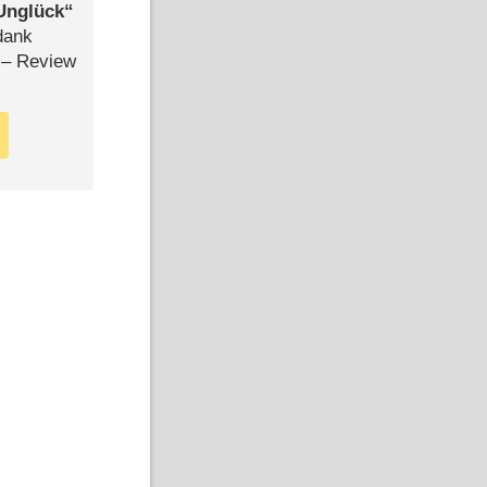
Unglück
dank
– Review