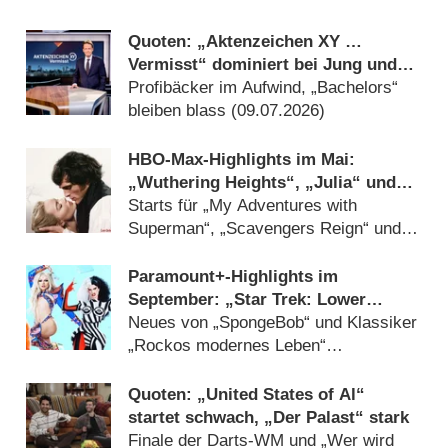
Quoten: „Aktenzeichen XY …
Vermisst“ dominiert bei Jung und
Alt trotz Rückgang
Profibäcker im Aufwind, „Bachelors“
bleiben blass (
09.07.2026
)
HBO-Max-Highlights im Mai:
„Wuthering Heights“, „Julia“ und
jede Menge gute Animationsserien
Starts für „My Adventures with
Superman“, „Scavengers Reign“ und
neue „Rick and Morty“-Staffel
(
01.05.2026
)
Paramount+-Highlights im
September: „Star Trek: Lower
Decks“, „Short Treks“ und „Drag
Neues von „SpongeBob“ und Klassiker
Race Germany“
„Rockos modernes Leben“
(
16.08.2023
)
Quoten: „United States of Al“
startet schwach, „Der Palast“ stark
Finale der Darts-WM und „Wer wird