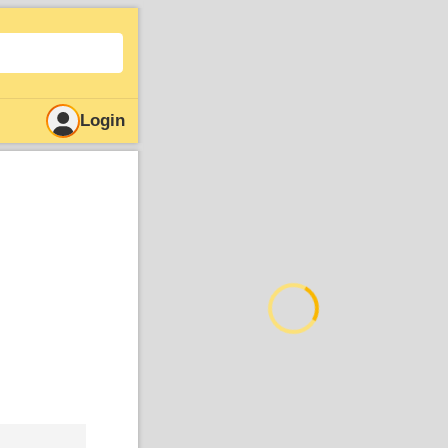
Login