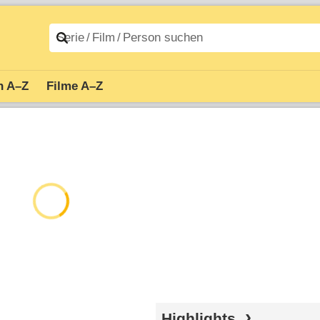
n A–Z
Filme A–Z
Highlights