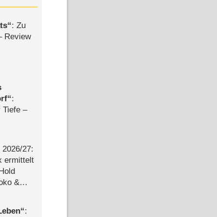
ts
: Zu
– Review
s
rf
:
 Tiefe –
2026/​27:
ermittelt
 Hold
Joko &
Urlaub
 Leben
: