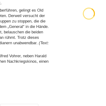
.
erführen, gelingt es Old
ten. Derweil versucht der
ruppen zu stoppen, die die
 dem „General“ in die Hände.
t, belauschen die beiden
n rühmt. Trotz dieses
ndianern unabwendbar.
(Text:
lfred Vohrer, neben Harald
chen Nachkriegskinos, einen