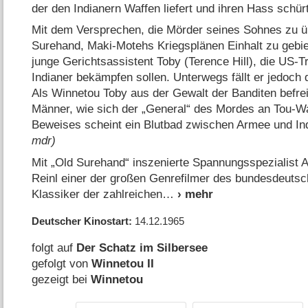
der den Indianern Waffen liefert und ihren Hass schürt
Mit dem Versprechen, die Mörder seines Sohnes zu üb
Surehand, Maki-Motehs Kriegsplänen Einhalt zu gebie
junge Gerichtsassistent Toby (Terence Hill), die US-T
Indianer bekämpfen sollen. Unterwegs fällt er jedoch
Als Winnetou Toby aus der Gewalt der Banditen befrei
Männer, wie sich der „General“ des Mordes an Tou-Wa
Beweises scheint ein Blutbad zwischen Armee und I
mdr)
Mit „Old Surehand“ inszenierte Spannungsspezialist A
Reinl einer der großen Genrefilmer des bundesdeuts
Klassiker der zahlreichen
Deutscher Kinostart
14.12.1965
folgt auf
Der Schatz im Silbersee
gefolgt von
Winnetou II
gezeigt bei
Winnetou