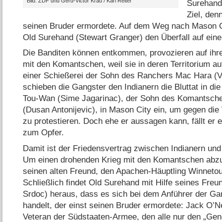
Bild: ZDF und Gerd-Victor Krau /​ Karl Reiter
Surehand
Ziel, den
seinen Bruder ermordete. Auf dem Weg nach Mason C
Old Surehand (Stewart Granger) den Überfall auf eine
Die Banditen können entkommen, provozieren auf ihrer
mit den Komantschen, weil sie in deren Territorium auf
einer Schießerei der Sohn des Ranchers Mac Hara (Vel
schieben die Gangster den Indianern die Bluttat in die
Tou-Wan (Sime Jagarinac), der Sohn des Komantsch
(Dusan Antonijevic), in Mason City ein, um gegen die
zu protestieren. Doch ehe er aussagen kann, fällt er
zum Opfer.
Damit ist der Friedensvertrag zwischen Indianern un
Um einen drohenden Krieg mit den Komantschen abzu
seinen alten Freund, den Apachen-Häuptling Winnetou 
Schließlich findet Old Surehand mit Hilfe seines Fre
Srdoc) heraus, dass es sich bei dem Anführer der G
handelt, der einst seinen Bruder ermordete: Jack O’Ne
Veteran der Südstaaten-Armee, den alle nur den „Gene