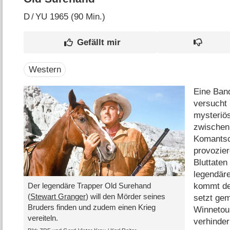
D
/
YU
1965 (90 Min.)
Western
Eine Ban
versucht
mysteriös
zwischen
Komantsc
provozie
Bluttaten
legendär
kommt de
Der legendäre Trapper Old Surehand
(
Stewart Granger
) will den Mörder seines
setzt ge
Bruders finden und zudem einen Krieg
Winnetou 
vereiteln.
verhinder