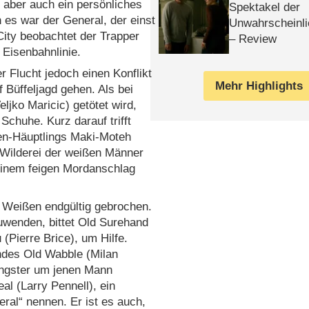
 aber auch ein persönliches
Spektakel der
n es war der General, der einst
Unwahrscheinli
ity beobachtet der Trapper
– Review
 Eisenbahnlinie.
 Flucht jedoch einen Konflikt
Mehr Highlights
 Büffeljagd gehen. Als bei
jko Maricic) getötet wird,
 Schuhe. Kurz darauf trifft
en-Häuptlings Maki-Moteh
 Wilderei der weißen Männer
 einem feigen Mordanschlag
d Weißen endgültig gebrochen.
wenden, bittet Old Surehand
(Pierre Brice), um Hilfe.
undes Old Wabble (Milan
angster um jenen Mann
al (Larry Pennell), ein
ral“ nennen. Er ist es auch,