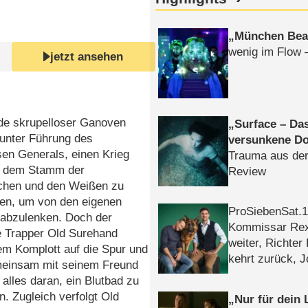
München Bea
wenig im Flow 
jetzt ansehen
de skrupelloser Ganoven
Surface – Da
 unter Führung des
versunkene Do
en Generals, einen Krieg
Trauma aus der
 dem Stamm der
Review
hen und den Weißen zu
ren, um von den eigenen
ProSiebenSat.1 
 abzulenken. Doch der
Kommissar Rex 
e Trapper Old Surehand
weiter, Richter
m Komplott auf die Spur und
kehrt zurück, 
meinsam mit seinem Freund
Klaas machen 
alles daran, ein Blutbad zu
n. Zugleich verfolgt Old
Nur für dein