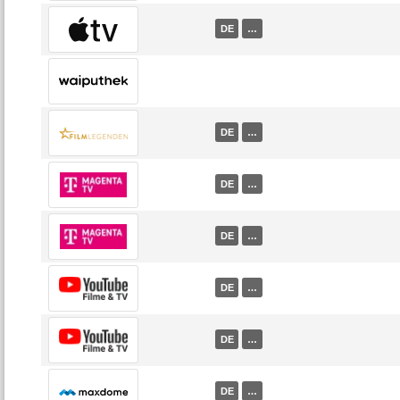
DE
…
DE
…
DE
…
DE
…
DE
…
DE
…
DE
…