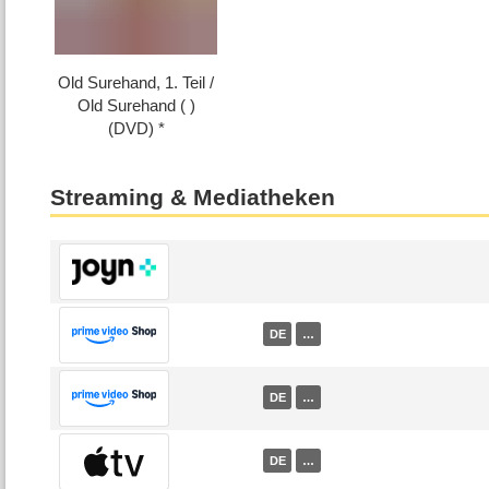
Old Surehand, 1. Teil /​
Old Surehand ( )
(DVD)
Streaming & Mediatheken
DE
…
DE
…
DE
…