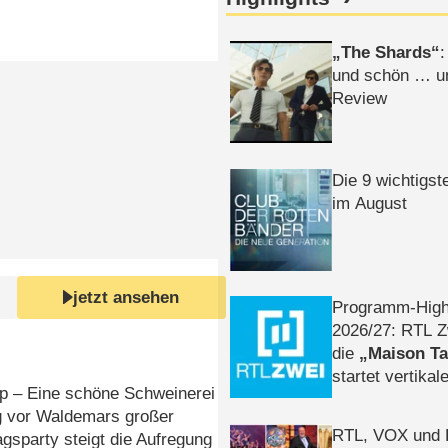
The Shards
:
und schön … un
Review
Die 9 wichtigst
im August
jetzt ansehen
Programm-High
2026/​27: RTL Z
die
Maison T
startet vertika
p – Eine schöne Schweinerei
– Tag & Nacht
g vor Waldemars großer
RTL, VOX und
gsparty steigt die Aufregung