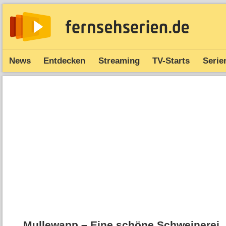
News
Entdecken
Streaming
TV-Starts
Serie
Mullewapp – Eine schöne Schweinerei