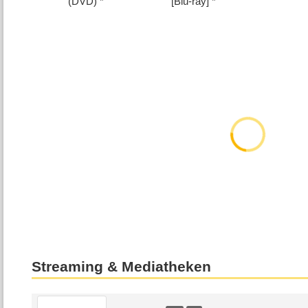
(DVD)
[Blu-ray]
Streaming & Mediatheken