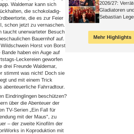
2026/​27: Verrät
wapp. Waldemar kann sich
Gladiatoren un
ckhalten, die schokoladig-
Sebastian Lege
rdbeertorte, die es zur Feier
l, schon jetzt zu vernaschen.
n taucht unerwarteter Besuch
Mehr Highlights
beschaulichen Bauernhof auf.
 Wildschwein Horst von Borst
e Bande haben ein Auge auf
rtstags-Leckereien geworfen
e drei Freunde Waldemar,
r stimmt was nicht! Doch sie
egt und mit einem Trick
s abenteuerliche Fahrradtour.
den Eindringlingen beschützen?
ern über die Abenteuer der
n TV-Serien „Ein Fall für
Sendung mit der Maus“, zu
er – der zweite Kinofilm der
onWorks in Koproduktion mit