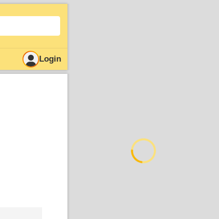
Login