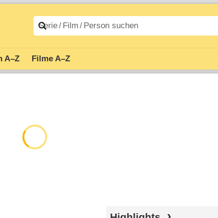
n A–Z
Filme A–Z
Highlights