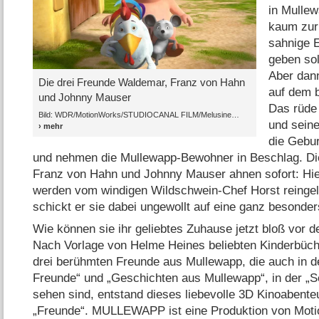
in Mulle
kaum zurü
sahnige E
geben sol
Aber dan
Die drei Freunde Waldemar, Franz von Hahn
auf dem 
und Johnny Mauser
Das rüde
Bild: WDR/​MotionWorks/​STUDIOCANAL FILM/​Melusine
und sein
die Gebu
und nehmen die Mullewapp-Bewohner in Beschlag. Di
Franz von Hahn und Johnny Mauser ahnen sofort: Hie
werden vom windigen Wildschwein-Chef Horst reingel
schickt er sie dabei ungewollt auf eine ganz besonder
Wie können sie ihr geliebtes Zuhause jetzt bloß vor 
Nach Vorlage von Helme Heines beliebten Kinderbüch
drei berühmten Freunde aus Mullewapp, die auch in de
Freunde“ und „Geschichten aus Mullewapp“, in der „
sehen sind, entstand dieses liebevolle 3D Kinoabenteu
„Freunde“. MULLEWAPP ist eine Produktion von Moti