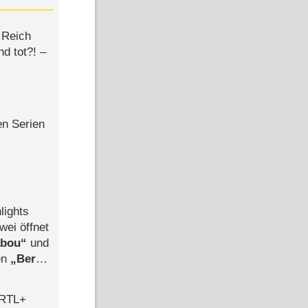
 Reich
d tot?! –
en Serien
lights
wei öffnet
abou
und
len
Berlin
-Ableger
 RTL+