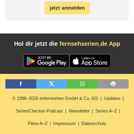
jetzt anmelden
Hol dir jetzt die
fernsehserien.de App
© 1998–2026 imfernsehen GmbH & Co. KG
Updates
SerienChecker-Podcast
Newsletter
Serien A–Z
Filme A–Z
Impressum
Datenschutz