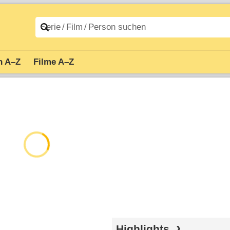
n A–Z
Filme A–Z
Highlights