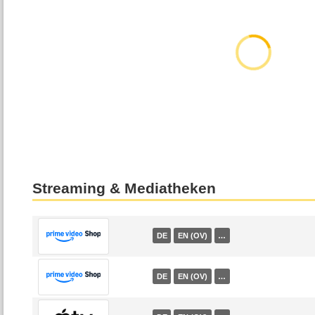
Streaming & Mediatheken
DE
EN (OV)
…
DE
EN (OV)
…