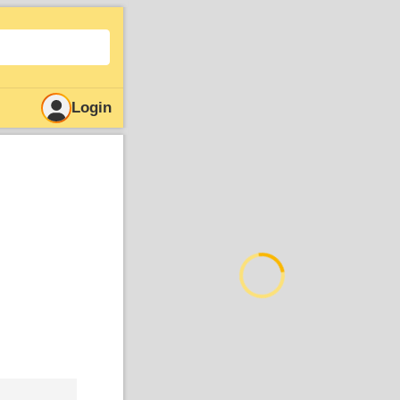
Login