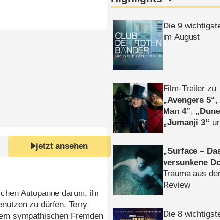
Die 9 wichtigst
im August
Film-Trailer zu
Avengers 5
Man 4
,
Dune
Jumanji 3
un
Horror
Clayfa
jetzt ansehen
Surface – Da
versunkene Do
Trauma aus der
Review
ichen Autopanne darum, ihr
enutzen zu dürfen. Terry
Die 8 wichtigst
em sympathischen Fremden