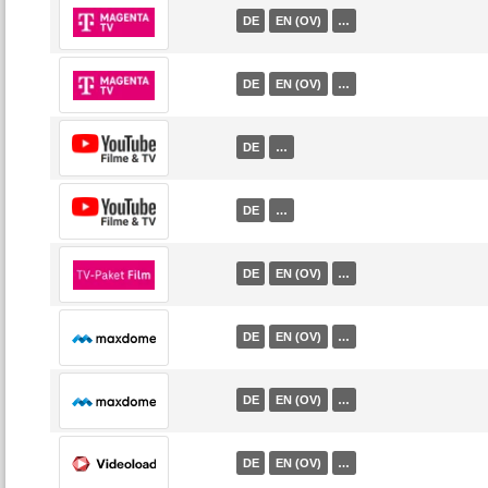
DE
EN (OV)
…
DE
EN (OV)
…
DE
…
DE
…
DE
EN (OV)
…
DE
EN (OV)
…
DE
EN (OV)
…
DE
EN (OV)
…