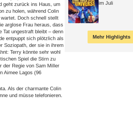
im Juli
d geht zurück ins Haus, um
on zu holen, während Colin
wartet. Doch schnell stellt
die arglose Frau heraus, dass
e Tat ungestraft bleibt – denn
Mehr Highlights
e entpuppt sich plötzlich als
 Soziopath, der sie in ihrem
ahnt: Terry könnte sehr wohl
ischen Spiel die Stirn zu
r der Regie von Sam Miller
n Aimee Lagos (96
anta. Als der charmante Colin
anne und müsse telefonieren.