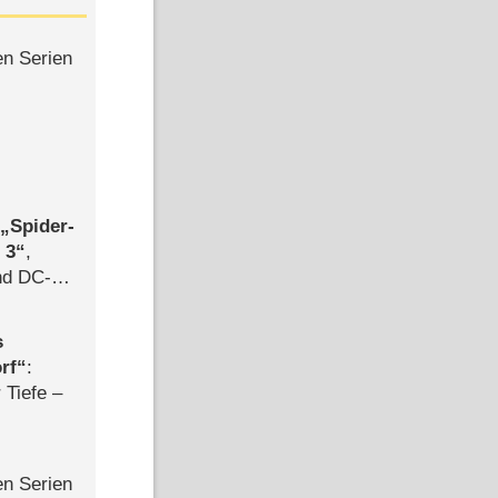
en Serien
,
Spider-
 3
,
d DC-
ce
s
rf
:
 Tiefe –
en Serien