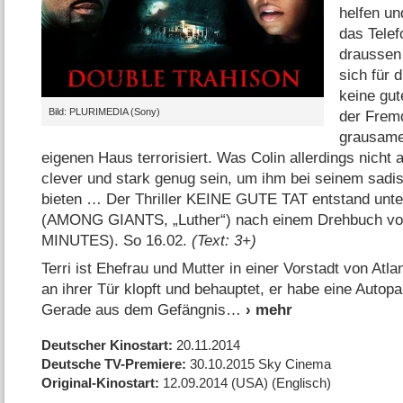
helfen un
das Telef
draussen 
sich für 
keine gut
Bild: PLURIMEDIA (Sony)
der Fremd
grausamer
eigenen Haus terrorisiert. Was Colin allerdings nicht 
clever und stark genug sein, um ihm bei seinem sadist
bieten … Der Thriller KEINE GUTE TAT entstand unte
(AMONG GIANTS, „Luther“) nach einem Drehbuch vo
MINUTES). So 16.02.
(Text: 3+)
Terri ist Ehefrau und Mutter in einer Vorstadt von Atl
an ihrer Tür klopft und behauptet, er habe eine Autop
Gerade aus dem Gefängnis
Deutscher Kinostart
20.11.2014
Deutsche TV-Premiere
30.10.2015
Sky Cinema
Original-Kinostart
12.09.2014
(USA)
(Englisch)