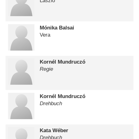
László
Mónika Balsai
Vera
Kornél Mundruczó
Regie
Kornél Mundruczó
Drehbuch
Kata Wéber
Drehbuch