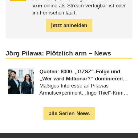
arm
online als Stream verfügbar ist oder
im Fernsehen läuft.
jetzt anmelden
Jörg Pilawa: Plötzlich arm – News
Quoten: 8000. „GZSZ“-Folge und
„Wer wird Millionär?“ dominieren
beim jungen Publikum
Mäßiges Interesse an Pilawas
Armutsexperiment, „Ingo Thiel“-Krimi
holt Gesamtsieg (
16.04.2024
)
alle Serien-News