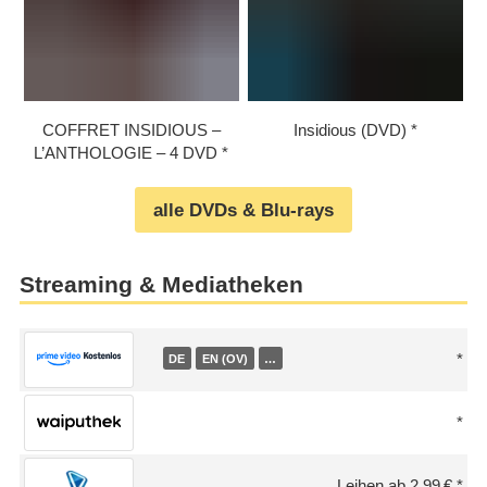
COFFRET INSIDIOUS –
Insidious (DVD)
L’ANTHOLOGIE – 4 DVD
alle DVDs & Blu-rays
Streaming & Mediatheken
DE
EN (OV)
…
Leihen ab 2,99 €