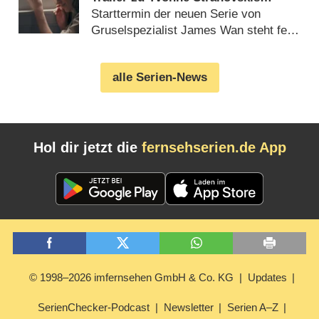
(„Chuck“) neuem Horror-Drama
Starttermin der neuen Serie von
Gruselspezialist James Wan steht fest
(
23.09.2024
)
alle Serien-News
Hol dir jetzt die
fernsehserien.de App
© 1998–2026 imfernsehen GmbH & Co. KG
Updates
SerienChecker-Podcast
Newsletter
Serien A–Z