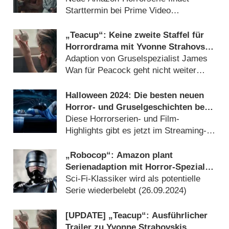
Dämonen
Starttermin bei Prime Video
(
05.03.2025
)
„Teacup“: Keine zweite Staffel für
Horrordrama mit Yvonne Strahovski
(„Chuck“, „The Handmaid’s Tale“)
Adaption von Gruselspezialist James
geplant
Wan für Peacock geht nicht weiter
(
19.01.2025
)
Halloween 2024: Die besten neuen
Horror- und Gruselgeschichten bei
Netflix & Co.
Diese Horrorserien- und Film-
Highlights gibt es jetzt im Streaming-
Angebot (
30.10.2024
)
„Robocop“: Amazon plant
Serienadaption mit Horror-Spezialist
James Wan
Sci-Fi-Klassiker wird als potentielle
Serie wiederbelebt (
26.09.2024
)
[UPDATE] „Teacup“: Ausführlicher
Trailer zu Yvonne Strahovskis