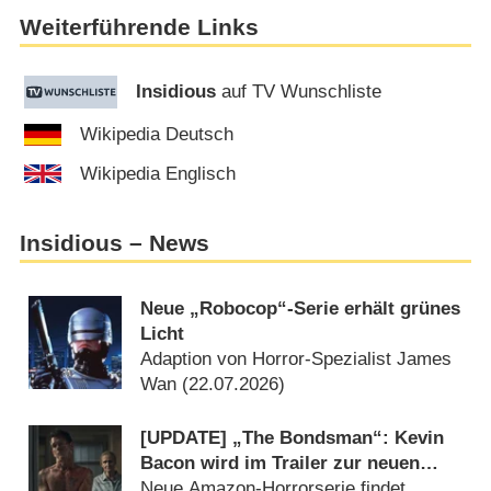
Weiterführende Links
Insidious
auf TV Wunschliste
Wikipedia Deutsch
Wikipedia Englisch
Insidious – News
Neue „Robocop“-Serie erhält grünes
Licht
Adaption von Horror-Spezialist James
Wan (
22.07.2026
)
[UPDATE] „The Bondsman“: Kevin
Bacon wird im Trailer zur neuen
Horrorserie zum Kopfgeldjäger für
Neue Amazon-Horrorserie findet