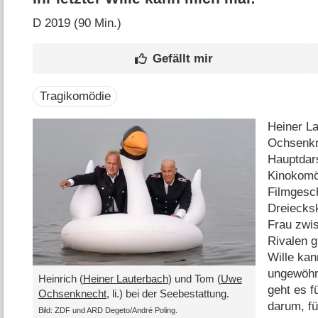
D
2019 (90 Min.)
Tragikomödie
Heiner L
Ochsenkn
Hauptdars
Kinokomö
Filmgesch
Dreiecksk
Frau zwi
Rivalen g
Wille kan
ungewöhn
Heinrich (
Heiner Lauterbach
) und Tom (
Uwe
geht es f
Ochsenknecht
, li.) bei der Seebestattung.
darum, f
Bild: ZDF und ARD Degeto/​André Poling.