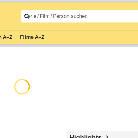
n A–Z
Filme A–Z
Highlights