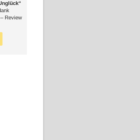
Unglück
dank
– Review