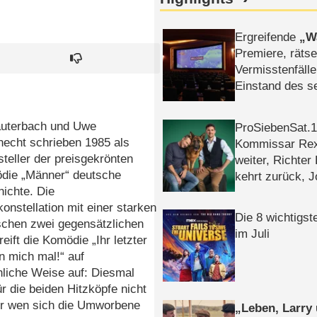
Ergreifende
W
Premiere, rätse
Vermisstenfälle
Einstand des 
Tatort: Münc
Duos
auterbach und Uwe
ProSiebenSat.1 
echt schrieben 1985 als
Kommissar Rex 
teller der preisgekrönten
weiter, Richter
die „Männer“ deutsche
kehrt zurück, 
ichte. Die
Klaas machen 
onstellation mit einer starken
Die 8 wichtigst
schen zwei gegensätzlichen
im Juli
reift die Komödie „Ihr letzter
n mich mal!“ auf
liche Weise auf: Diesmal
ür die beiden Hitzköpfe nicht
ür wen sich die Umworbene
Leben, Larry