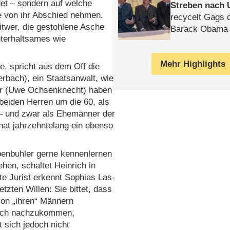
et – sondern auf welche
Streben nach 
e von ihr Abschied nehmen.
recycelt Gags 
itwer, die gestohlene Asche
Barack Obama 
nterhaltsames wie
Mehr Highlights
de, spricht aus dem Off die
erbach), ein Staatsanwalt, wie
ber (Uwe Ochsenknecht) haben
eiden Herren um die 60, als
 – und zwar als Ehemänner der
hat jahrzehntelang ein ebenso
enbuhler gerne kennenlernen
hen, schaltet Heinrich in
te Jurist erkennt Sophias Las-
zten Willen: Sie bittet, dass
von „ihren“ Männern
sch nachzukommen,
 sich jedoch nicht