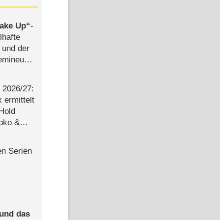
ake Up
-
lhafte
 und der
semineuen
hen
-
2026/​27:
ermittelt
 Hold
Joko &
Urlaub
en Serien
 und das