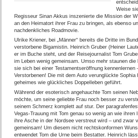
entscheid
Weise si
Regisseur Sinan Akkus inszenierte die Mission der W
an den Heimatort ihrer Frau zu bringen, als ebenso u
nachdenkliches Roadmovie.
Ulrike Kriener, bei „Männer“ bereits die Dritte im Bun
verstorbene Bigamistin. Heinrich Gruber (Heiner Laut
er im Buche steht, und der Reisejournalist Tom Gru
im Leben wenig gemeinsam. Umso mehr staunen die b
sie sich bei einer Testamentseröffnung kennenlernen
Verstorbenen! Die mit dem Auto verunglückte Sophia 
geheimes wie glückliches Doppelleben geführt.
Während der esoterisch angehauchte Tom seinen Neb
möchte, um seine geliebte Frau noch besser zu verste
seinem Schmerz komplett auf stur. Der paragrafenfes
Vegas-Trauung mit Tom genau so wenig an wie ihren let
ihre Asche in der Nordsee verstreut wird – und zwar 
gemeinsam! Um diesem nicht rechtskonformen Wun
entwendet Tom die Urne beim Bestatter. Heinrich lässt