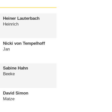
Heiner Lauterbach
Heinrich
Nicki von Tempelhoff
Jan
Sabine Hahn
Beeke
David Simon
Matze