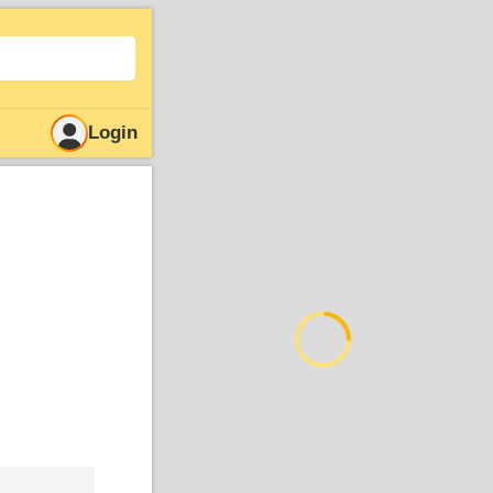
Login