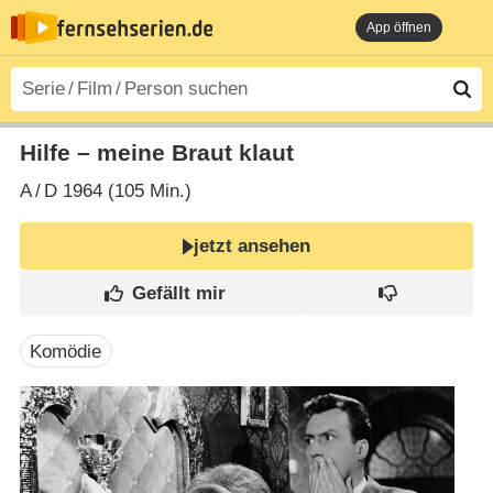
App öffnen
Hilfe – meine Braut klaut
A
/
D
1964 (105 Min.)
jetzt ansehen
Komödie