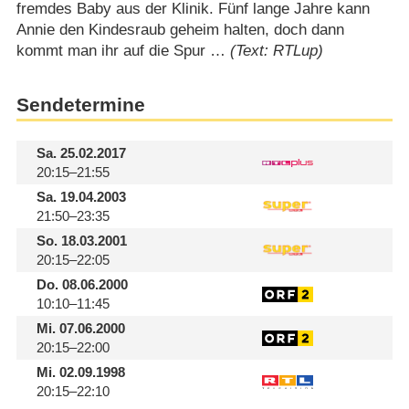
fremdes Baby aus der Klinik. Fünf lange Jahre kann
Annie den Kindesraub geheim halten, doch dann
kommt man ihr auf die Spur …
(Text: RTLup)
Sendetermine
Sa.
25.02.2017
20:15–21:55
Sa.
19.04.2003
21:50–23:35
So.
18.03.2001
20:15–22:05
Do.
08.06.2000
10:10–11:45
Mi.
07.06.2000
20:15–22:00
Mi.
02.09.1998
20:15–22:10