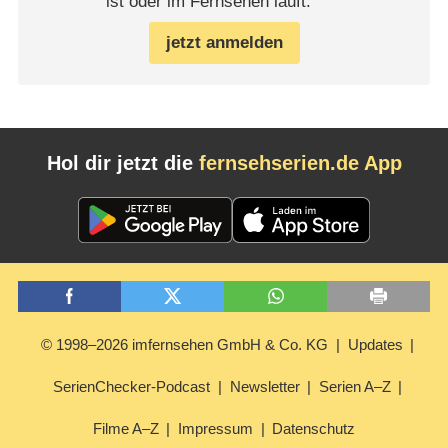
ist oder im Fernsehen läuft.
jetzt anmelden
Hol dir jetzt die
fernsehserien.de App
© 1998–2026 imfernsehen GmbH & Co. KG
Updates
SerienChecker-Podcast
Newsletter
Serien A–Z
Filme A–Z
Impressum
Datenschutz