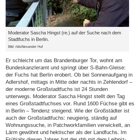
Moderator Sascha Hingst (re.) auf der Suche nach dem
Stadtfuchs in Berlin.
Bild: rbb/​Alexander Huf
Er schleicht um das Brandenburger Tor, wohnt am
Bundeskanzleramt und springt über S-Bahn-Gleise:
der Fuchs hat Berlin erobert. Ob bei Sonnenaufgang in
Adlershof, mittags in Mitte oder nachts in Zehlendorf –
der moderne Großstadtfuchs ist 24 Stunden
unterwegs. Moderator Sascha Hingst stellt den Tag
eines Großstadtfuchses vor. Rund 1600 Füchse gibt es
in Berlin – Tendenz steigend. Wie der Großstädter ist
auch der Großstadtfuchs: neugierig, ständig auf
Wohnungssuche, in Patchworkfamilien verwickelt, an
Lärm gewöhnt und hektischer als der Landfuchs. Im
Frühjahr diesen Jahres hat der rbb mit dem Leibniz-