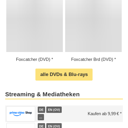
Foxcatcher (DVD)
Foxcatcher Brd (DVD)
alle DVDs & Blu-rays
Streaming & Mediatheken
DE
EN (OV)
Kaufen ab 9,99 €
…
DE
EN (OV)