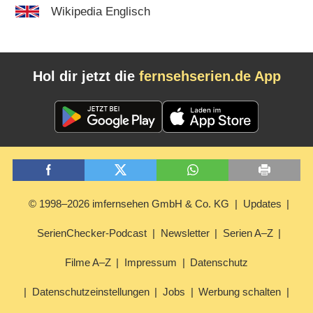
Wikipedia Englisch
Hol dir jetzt die
fernsehserien.de App
© 1998–2026 imfernsehen GmbH & Co. KG
Updates
SerienChecker-Podcast
Newsletter
Serien A–Z
Filme A–Z
Impressum
Datenschutz
Datenschutzeinstellungen
Jobs
Werbung schalten