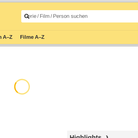
n A–Z
Filme A–Z
Highlights