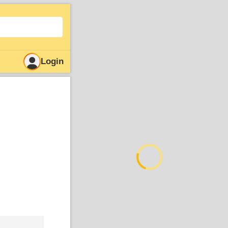
Login