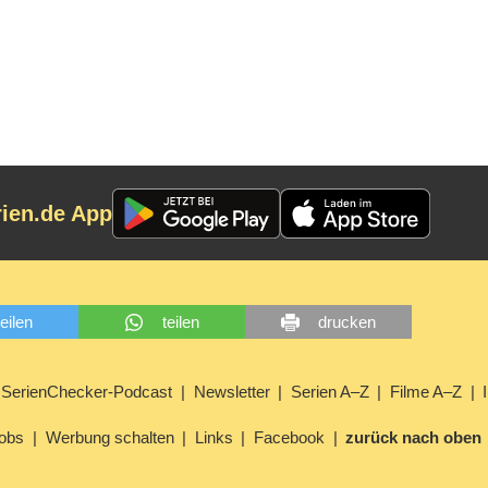
rien.de App
teilen
teilen
drucken
SerienChecker-Podcast
Newsletter
Serien A–Z
Filme A–Z
obs
Werbung schalten
Links
Facebook
zurück nach oben