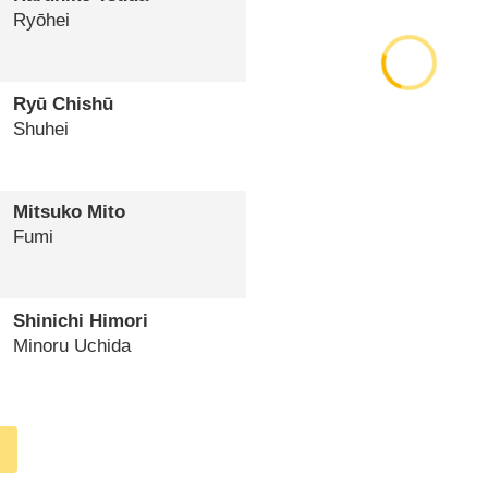
Ryōhei
Ryū Chishū
Shuhei
Mitsuko Mito
Fumi
Shinichi Himori
Minoru Uchida