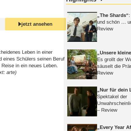
The Shards
:
und schön … un
jetzt ansehen
Review
cheidenes Leben in einer
Unsere klein
d eines Schülers seinen Beruf
Es grollt der W
 Reise in ein neues Leben.
säuselt die Prä
xt: arte)
Review
Nur für dein
Spektakel der
Unwahrscheinli
– Review
Every Year Af