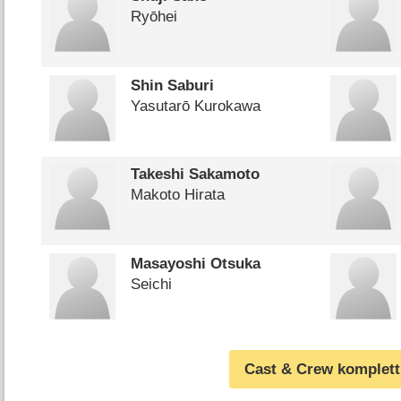
Ryōhei
Shin Saburi
Yasutarō Kurokawa
Takeshi Sakamoto
Makoto Hirata
Masayoshi Otsuka
Seichi
Cast & Crew komplett