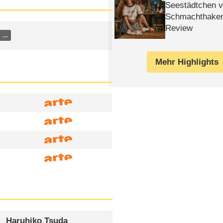
Seestädtchen v
Schmachthake
Review
…
Mehr Highlights
Haruhiko Tsuda