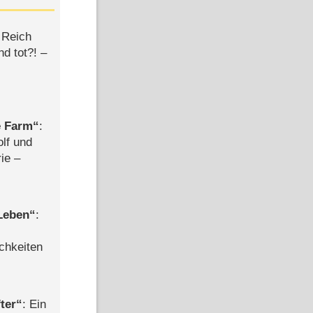
 Reich
d tot?! –
e Farm
:
olf und
rie –
 Leben
:
chkeiten
ter
: Ein