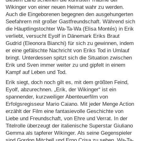
Wikinger von einer neuen Heimat wahr zu werden.
Auch die Eingeborenen begegnen den ausgehungerten
Seefahrern mit großer Gastfreundschaft. Während sich
die Häuptlingstochter Wa-Ta-Wa (Elisa Montés) in Erik
verliebt, versucht Eyolf in Dänemark Eriks Braut
Gudrid (Eleonora Bianchi) für sich zu gewinnen, indem
er eine gefälschte Nachricht von Eriks Tod in Umlauf
bringt. Unterdessen spitzt sich die Situation zwischen
Erik und Sven immer weiter zu und gipfelt in einem
Kampf auf Leben und Tod.
Erik siegt, doch noch gilt es, mit dem größten Feind,
Eyolf, abzurechnen. „Erik, der Wikinger“ ist ein
spannender, kurzweiliger Abenteuerfilm von
Erfolgsregisseur Mario Caiano. Mit jeder Menge Action
erzählt der Film eine fantasievolle Geschichte von
Liebe und Freundschaft, von Ehre und Verrat. In der
Titelrolle überzeugt der italienische Superstar Giuliano
Gemma als tapferer Wikinger. Als seine Gegenspieler
sind Gordon Mitchell und Erno Crisa zu sehen. Wa-Ta-