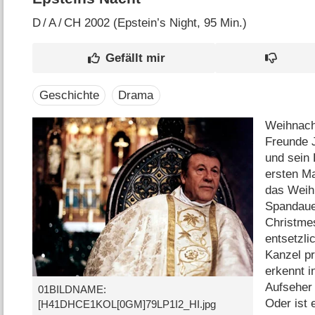
D
/
A
/
CH
2002 (Epstein’s Night‎, 95 Min.)
Geschichte
Drama
Weihnacht
Freunde 
und sein 
ersten M
das Weihn
Spandauer
Christmes
entsetzli
Kanzel pr
erkennt i
Aufseher
01BILDNAME:
Oder ist 
[H41DHCE1KOL[0GM]79LP1I2_HI.jpg