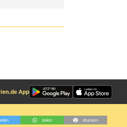
rien.de App
teilen
teilen
drucken