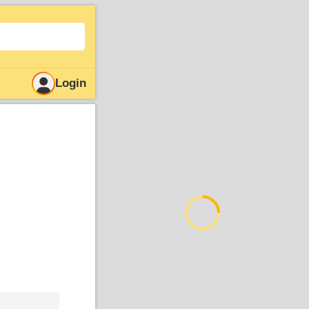
Login