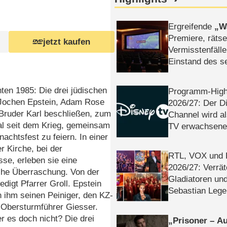
Ergreifende
W
Premiere, rätse
jetzt kaufen
Vermisstenfälle
Einstand des 
Tatort: Münc
Duos
en 1985: Die drei jüdischen
Programm-High
Jochen Epstein, Adam Rose
2026/​27: Der D
Bruder Karl beschließen, zum
Channel wird a
al seit dem Krieg, gemeinsam
TV erwachsene
achtsfest zu feiern. In einer
 Kirche, bei der
RTL, VOX und
se, erleben sie eine
2026/​27: Verrät
che Überraschung. Von der
Gladiatoren un
edigt Pfarrer Groll. Epstein
Sebastian Lege
n ihm seinen Peiniger, den KZ-
 Obersturmführer Giesser.
er es doch nicht? Die drei
Prisoner – Au