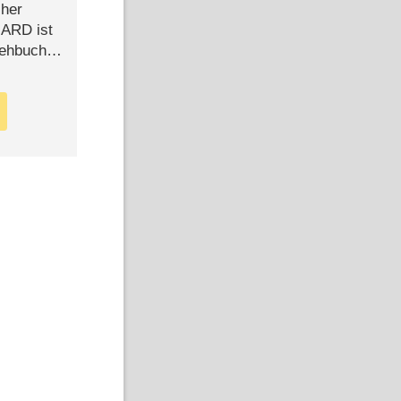
cher
n ARD ist
rehbuch
iew