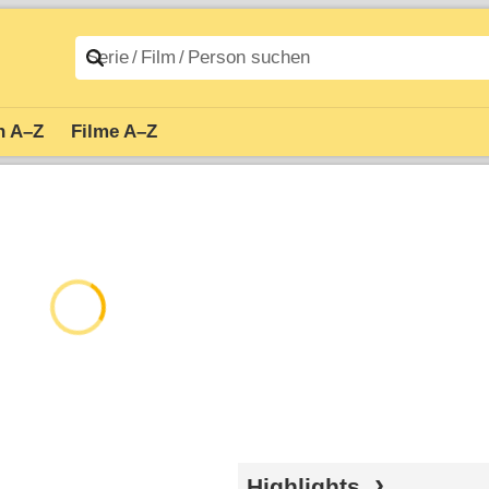
n A–Z
Filme A–Z
Highlights