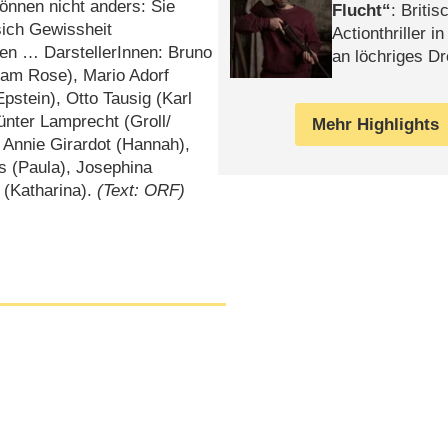
önnen nicht anders: Sie
Flucht
: Britis
ich Gewissheit
Actionthriller i
en … DarstellerInnen: Bruno
an löchriges D
am Rose), Mario Adorf
gekettet – Rev
pstein), Otto Tausig (Karl
nter Lamprecht (Groll/​
Mehr Highlights
 Annie Girardot (Hannah),
s (Paula), Josephina
 (Katharina).
(Text: ORF)