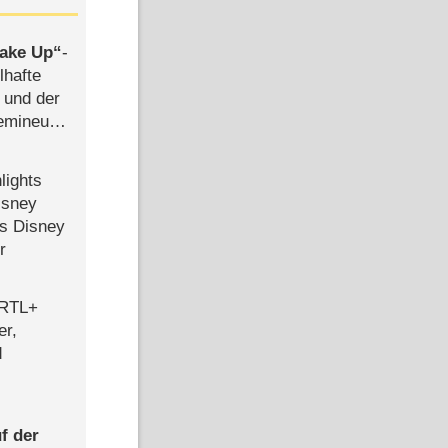
ake Up
-
lhafte
 und der
semineuen
hen
-
lights
isney
ls Disney
r
 RTL+
er,
d
f der