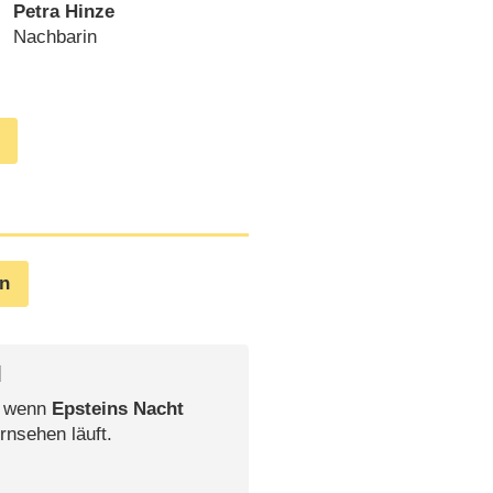
Petra Hinze
Nachbarin
en
l
, wenn
Epsteins Nacht
rnsehen läuft.