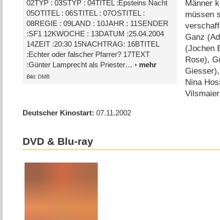
Männer k
02TYP : 03STYP : 04TITEL :Epsteins Nacht
05OTITEL : 06STITEL : 07OSTITEL :
müssen s
08REGIE : 09LAND : 10JAHR : 11SENDER
verschaff
:SF1 12KWOCHE : 13DATUM :25.04.2004
Ganz (Ad
14ZEIT :20:30 15NACHTRAG: 16BTITEL
(Jochen E
:Echter oder falscher Pfarrer? 17TEXT
Rose), Gü
:Günter Lamprecht als Priester
Giesser),
Bild: DMB
Nina Hos
Vilsmaier
Deutscher Kinostart
07.11.2002
DVD & Blu-ray