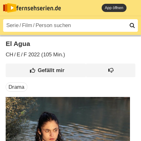
App öffnen
El Agua
CH
/
E
/
F
2022 (105 Min.)
Drama