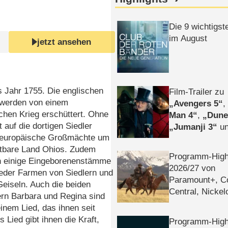
Die 9 wichtigst
im August
jetzt ansehen
s Jahr 1755. Die englischen
Film-Trailer zu
 werden von einem
Avengers 5
chen Krieg erschüttert. Ohne
Man 4
,
Dune
 auf die dortigen Siedler
Jumanji 3
un
europäische Großmächte um
Horror
Clayfa
htbare Land Ohios. Zudem
Programm-High
en einige Eingeborenenstämme
2026/​27 von
eder Farmen von Siedlern und
Paramount+, 
eiseln. Auch die beiden
Central, Nicke
rn Barbara und Regina sind
WELT
einem Lied, das ihnen seit
s Lied gibt ihnen die Kraft,
Programm-High