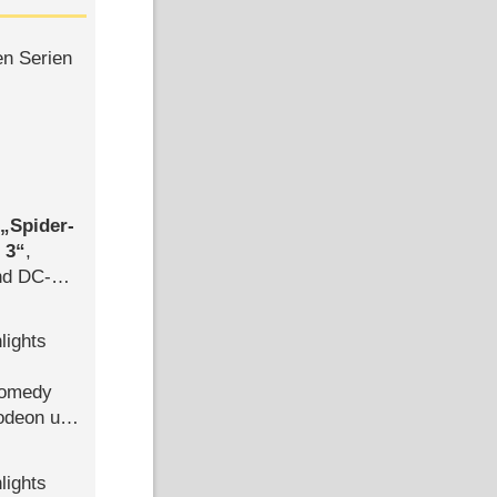
en Serien
,
Spider-
 3
,
d DC-
ce
lights
Comedy
lodeon und
lights