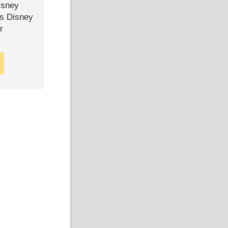
isney
ls Disney
r