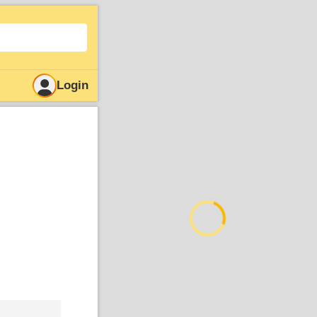
Login