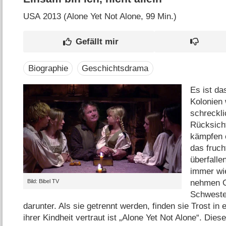
USA
2013 (Alone Yet Not Alone‎, 99 Min.)
Biographie
Geschichtsdrama
Es ist da
Kolonien
schreckli
Rücksicht
kämpfen 
das fruc
überfall
immer wi
nehmen G
Bild: Bibel TV
Schweste
darunter. Als sie getrennt werden, finden sie Trost in 
ihrer Kindheit vertraut ist „Alone Yet Not Alone“. Diese