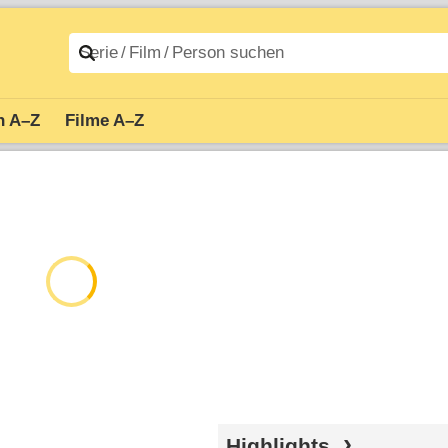
n A–Z
Filme A–Z
Highlights