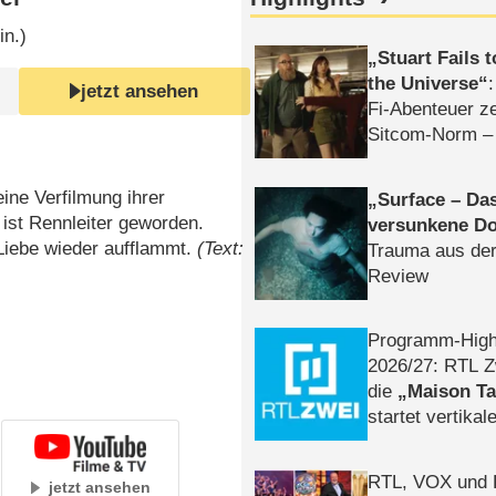
in.)
Stuart Fails 
the Universe
jetzt ansehen
Fi-Abenteuer ze
Sitcom-Norm –
eine Verfilmung ihrer
Surface – Da
 ist Rennleiter geworden.
versunkene Do
 Liebe wieder aufflammt.
(Text:
Trauma aus der
Review
Programm-High
2026/​27: RTL Z
die
Maison T
startet vertika
– Tag & Nacht
RTL, VOX und
jetzt ansehen