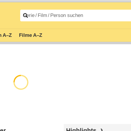
n A–Z
Filme A–Z
er
Highlights