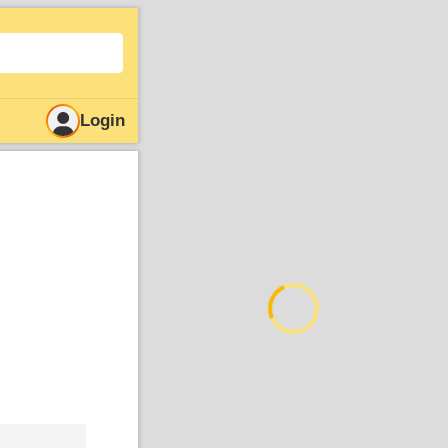
Login