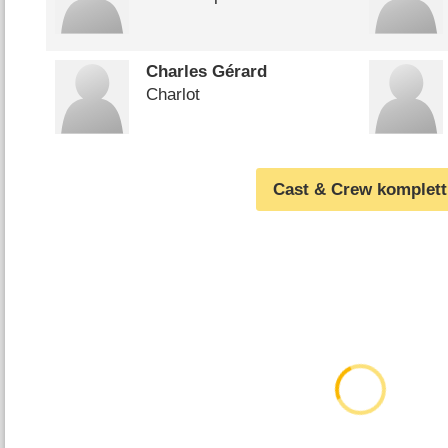
Charles Gérard
Charlot
Cast & Crew komplett