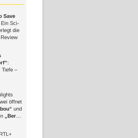
to Save
: Ein Sci-
rlegt die
 Review
s
rf
:
 Tiefe –
lights
wei öffnet
abou
und
len
Berlin
-Ableger
 RTL+