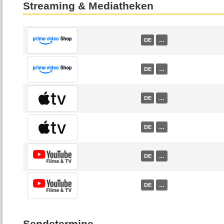
Streaming & Mediatheken
DE
…
DE
…
DE
…
DE
…
DE
…
DE
…
Sendetermine