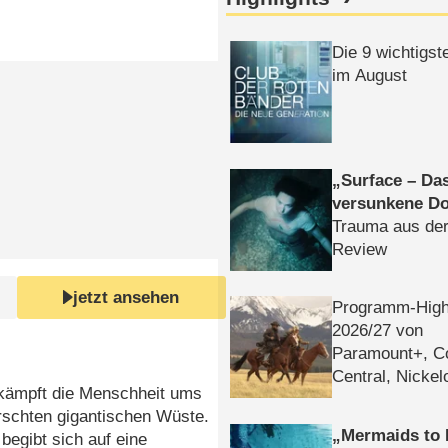
Die 9 wichtigst
im August
Surface – Da
versunkene Do
Trauma aus der
Review
jetzt ansehen
Programm-High
2026/​27 von
Paramount+, 
Central, Nicke
 kämpft die Menschheit ums
WELT
rschten gigantischen Wüste.
Mermaids to 
egibt sich auf eine