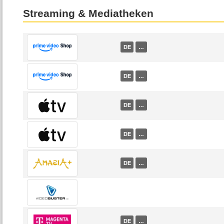
Streaming & Mediatheken
DE
…
DE
…
DE
…
DE
…
DE
…
DE
…