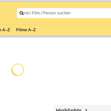
n A–Z
Filme A–Z
Highlights