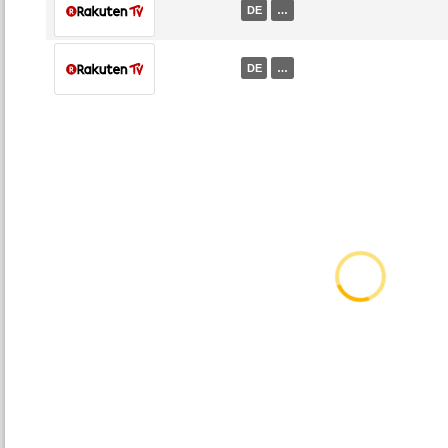
DE
…
DE
…