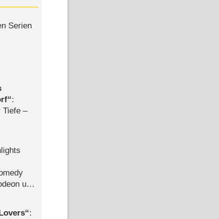
en Serien
s
rf
:
 Tiefe –
lights
Comedy
lodeon und
Lovers
: