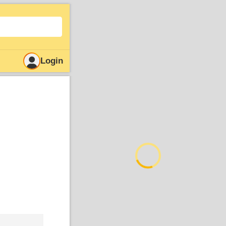
Login