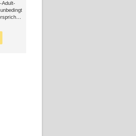
-Adult-
t unbedingt
rspricht –