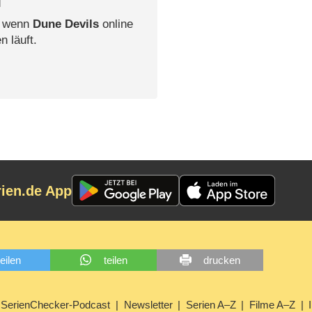
l
, wenn
Dune Devils
online
n läuft.
rien.de App
teilen
teilen
drucken
SerienChecker-Podcast
Newsletter
Serien A–Z
Filme A–Z