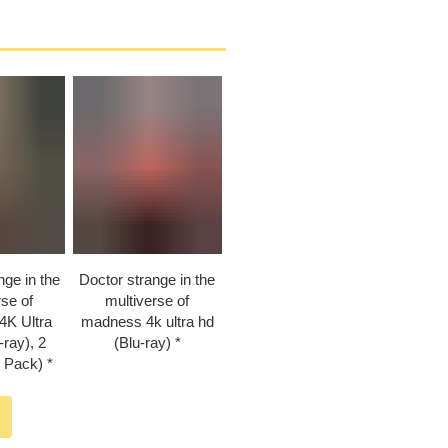
nge in the
Doctor strange in the
rse of
multiverse of
4K Ultra
madness 4k ultra hd
-ray), 2
(Blu-ray)
r Pack)