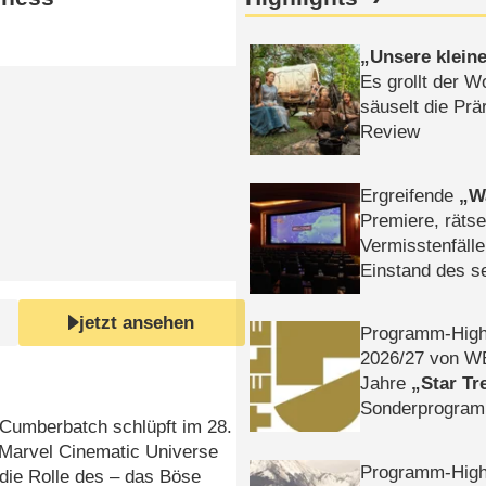
Unsere klein
Es grollt der W
säuselt die Prä
Review
Ergreifende
W
Premiere, rätse
Vermisstenfälle
Einstand des 
Tatort: Münc
Duos
jetzt ansehen
Programm-High
2026/​27 von W
Jahre
Star Tr
Sonderprogra
 Cumberbatch schlüpft im 28.
Die Helgolän
 Marvel Cinematic Universe
Programm-High
 die Rolle des – das Böse