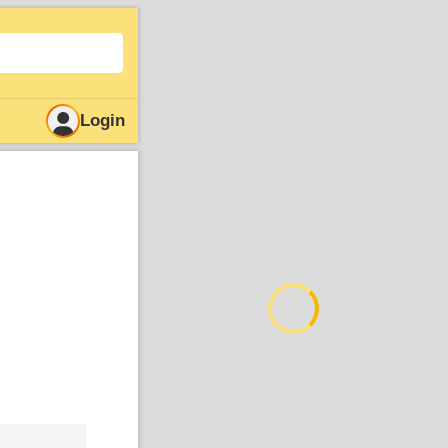
Login