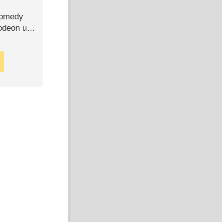
Comedy
lodeon und