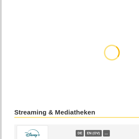
Streaming & Mediatheken
DE
EN (OV)
…