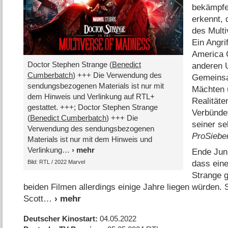
bekämpfe
erkennt, 
des Mult
Ein Angri
America 
Doctor Stephen Strange (
Benedict
anderen 
Cumberbatch
) +++ Die Verwendung des
Gemeinsam
sendungsbezogenen Materials ist nur mit
Mächten u
dem Hinweis und Verlinkung auf RTL+
Realitäte
gestattet. +++; Doctor Stephen Strange
Verbünde
(
Benedict Cumberbatch
) +++ Die
seiner se
Verwendung des sendungsbezogenen
ProSiebe
Materials ist nur mit dem Hinweis und
Verlinkung
Ende Juni
dass eine
Bild: RTL /​ 2022 Marvel
Strange g
beiden Filmen allerdings einige Jahre liegen würden.
Scott
Deutscher Kinostart
04.05.2022