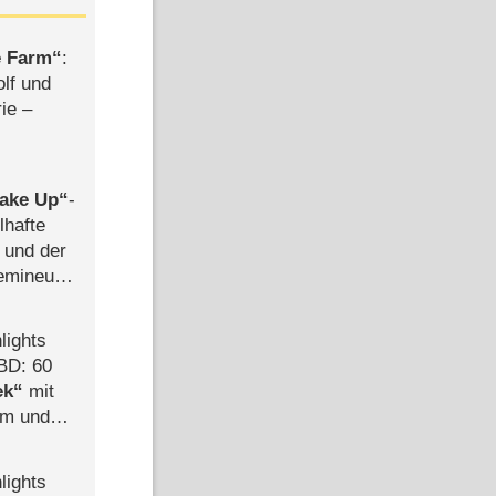
e Farm
:
olf und
rie –
ake Up
-
lhafte
 und der
semineuen
hen
-
lights
BD: 60
ek
mit
mm und
der
lights