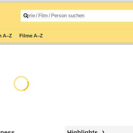
n A–Z
Filme A–Z
dness
Highlights