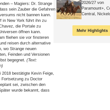
2026/​27 von
nden – Magiers: Dr. Strange
Paramount+, 
dass sein Zauber die Gefahren
Central, Nicke
iversums nicht bannen kann.
WELT
ff in New York führt ihn zu
Chavez, die Portale zu
Mehr Highlights
Universen öffnen kann.
 fliehen sie vor finsteren
nd reisen durch alternative
n, wo Strange neuen
ten, Feinden und Versionen
lbst begegnet.
(Text:
n)
 2018 bestätigte Kevin Feige,
 Fortsetzung zu Doctor
eplant sei, zwischen den
 Später wurde bekannt, dass