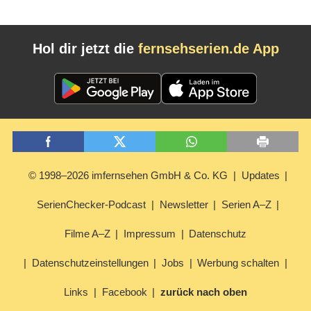
Hol dir jetzt die
fernsehserien.de App
© 1998–2026 imfernsehen GmbH & Co. KG
Updates
SerienChecker-Podcast
Newsletter
Serien A–Z
Filme A–Z
Impressum
Datenschutz
Datenschutzeinstellungen
Jobs
Werbung schalten
Links
Facebook
zurück nach oben