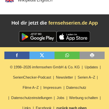
Wikipedia Englisch
Hol dir jetzt die
fernsehserien.de App
© 1998–2026 imfernsehen GmbH & Co. KG
Updates
SerienChecker-Podcast
Newsletter
Serien A–Z
Filme A–Z
Impressum
Datenschutz
Datenschutzeinstellungen
Jobs
Werbung schalten
Links
Facebook
zurück nach oben