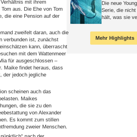
Verhältnis mit ihrem
Die neue Young
n Tom aus. Die Ehe von Tom
Serie, die nich
e, die eine Pension auf der
hält, was sie ve
Review
emand zweifelt daran, auch die
Mehr Highlights
en verbunden ist, zunächst
t einschätzen kann, überrascht
Besuchen mit dem Wattenmeer
 Mia für ausgeschlossen –
r. Maike findet heraus, dass
, der jedoch jegliche
ion scheinen auch das
 belasten. Maikes
hungen, die sie zu den
Seebestattung von Alexander
men. Es kommt zum stillen
Entfremdung zweier Menschen.
t pünktlich“ nach der