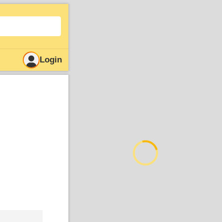
Login