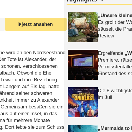
Unsere klein
Es grollt der W
jetzt ansehen
säuselt die Prä
Review
che wird an den Nordseestrand
Ergreifende
W
Der Tote ist Alexander, der
Premiere, rätse
 schönen, verschlossenen
Vermisstenfälle
Halbach. Obwohl die Ehe
Einstand des 
ch war und ihre Beziehung
Tatort: Münc
t Langem auf Eis lag, hatte
Duos
Die 8 wichtigst
während seiner schweren
im Juli
ankheit immer zu Alexander
. Gemeinsam besaßen sie ein
s auf einer Insel, in das
ina für mehrere Monate
. Dort lebte sie zum Schluss
Mermaids to 