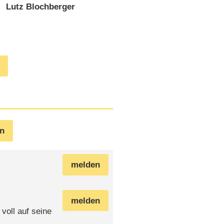
Lutz Blochberger
en
melden
melden
voll auf seine