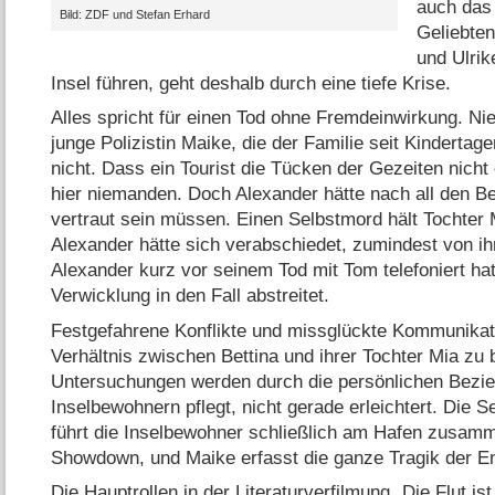
auch das 
Bild: ZDF und Stefan Erhard
Geliebte
und Ulrik
Insel führen, geht deshalb durch eine tiefe Krise.
Alles spricht für einen Tod ohne Fremdeinwirkung. Ni
junge Polizistin Maike, die der Familie seit Kindertag
nicht. Dass ein Tourist die Tücken der Gezeiten nich
hier niemanden. Doch Alexander hätte nach all den 
vertraut sein müssen. Einen Selbstmord hält Tochter
Alexander hätte sich verabschiedet, zumindest von ih
Alexander kurz vor seinem Tod mit Tom telefoniert hat
Verwicklung in den Fall abstreitet.
Festgefahrene Konflikte und missglückte Kommunikat
Verhältnis zwischen Bettina und ihrer Tochter Mia zu
Untersuchungen werden durch die persönlichen Bezie
Inselbewohnern pflegt, nicht gerade erleichtert. Die 
führt die Inselbewohner schließlich am Hafen zusam
Showdown, und Maike erfasst die ganze Tragik der 
Die Hauptrollen in der Literaturverfilmung „Die Flut is