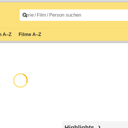
n A–Z
Filme A–Z
Highlights