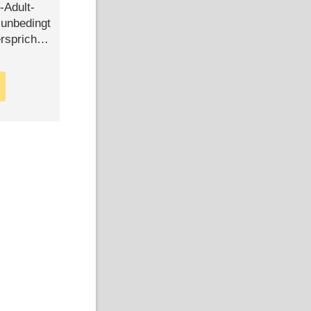
-Adult-
t unbedingt
rspricht –