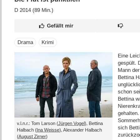
D
2014 (89 Min.)
Drama
Krimi
Eine Lei
gespült. 
Mann der
Bettina 
unglückli
schon sei
Bettina 
Nierenkr
gehalten
Sommerhau
v.l.n.r.: Tom Larson (
Jürgen Vogel
), Bettina
sich Bett
Halbach (
Ina Weisse
), Alexander Halbach
zurückzog
(
August Zirner
)