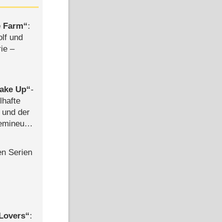
e Farm
:
olf und
rie –
ake Up
-
lhafte
 und der
semineuen
hen
-
en Serien
Lovers
: