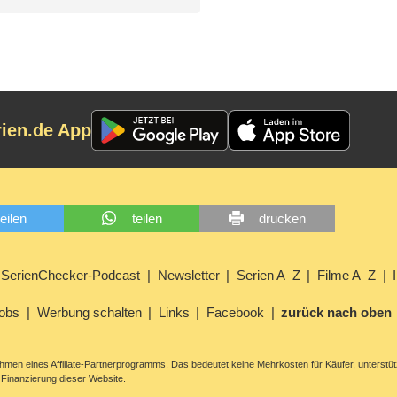
rien.de App
teilen
teilen
drucken
SerienChecker-Podcast
Newsletter
Serien A–Z
Filme A–Z
obs
Werbung schalten
Links
Facebook
zurück nach oben
men eines Affiliate-Partnerprogramms. Das bedeutet keine Mehrkosten für Käufer, unterstüt
Finanzierung dieser Website.