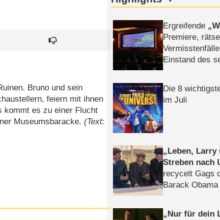
Ergreifende
W
Premiere, rätse
Vermisstenfälle
Einstand des 
Tatort: Münc
Duos
Ruinen. Bruno und sein
Die 8 wichtigst
haustellern, feiern mit ihnen
im Juli
s kommt es zu einer Flucht
 einer Museumsbaracke.
(Text:
Leben, Larry
Streben nach 
recycelt Gags 
Barack Obama 
Nur für dein