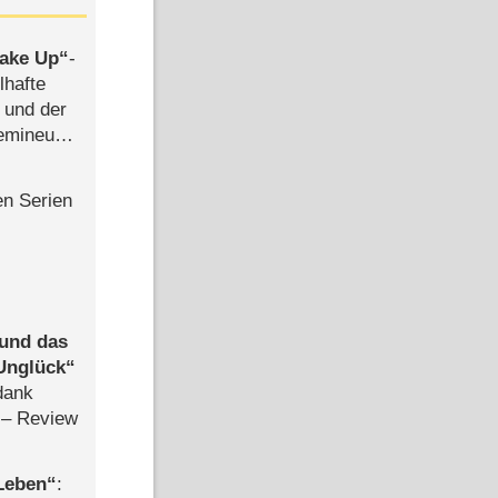
ake Up
-
lhafte
 und der
semineuen
hen
-
en Serien
 und das
Unglück
dank
– Review
 Leben
: