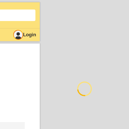
Login