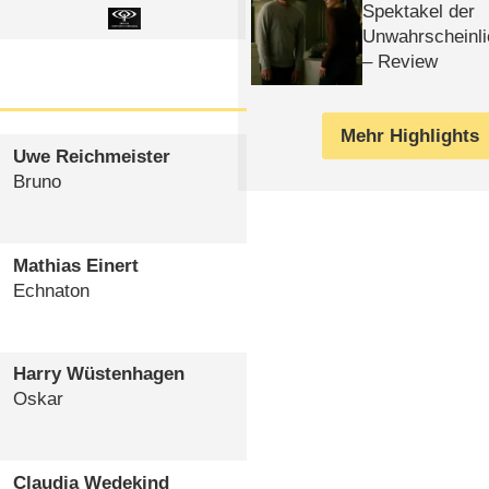
Spektakel der
Unwahrscheinli
– Review
Mehr Highlights
Uwe Reichmeister
Bruno
Mathias Einert
Echnaton
Harry Wüstenhagen
Oskar
Claudia Wedekind