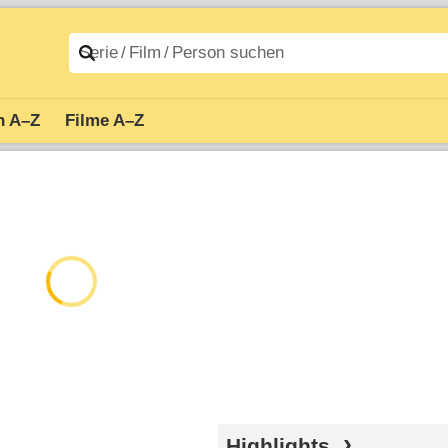
n A–Z
Filme A–Z
Highlights