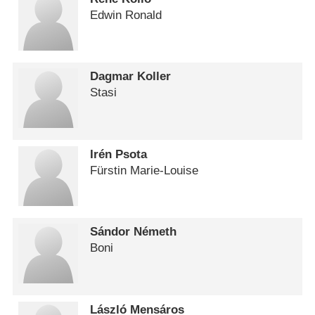
Edwin Ronald
Dagmar Koller
Stasi
Irén Psota
Fürstin Marie-Louise
Sándor Németh
Boni
László Mensáros