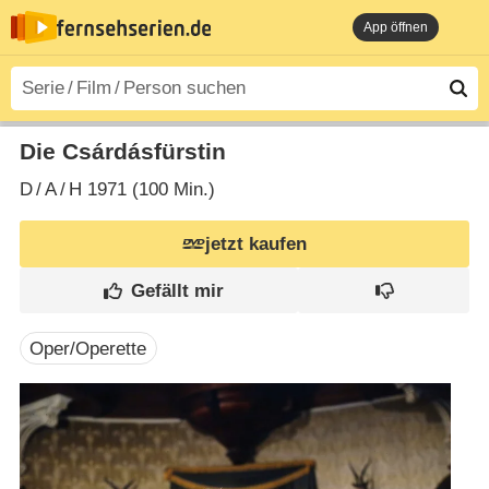
App öffnen
Die Csárdásfürstin
D
/
A
/
H
1971 (100 Min.)
jetzt kaufen
Oper/Operette