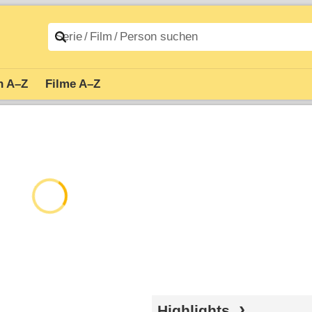
n A–Z
Filme A–Z
Highlights