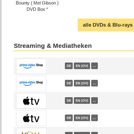
Bounty ( Mel Gibson )
DVD Box
alle DVDs & Blu-rays
Streaming & Mediatheken
DE
EN (OV)
…
DE
EN (OV)
…
DE
EN (OV)
…
DE
EN (OV)
…