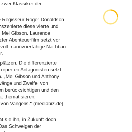
 zwei Klassiker der
he Regisseur Roger Donaldson
nszenierte diese vierte und
s, Mel Gibson, Laurence
ter Abenteuerfilm setzt vor
 voll manövrierfähige Nachbau
r.
lätzen. Die differenzierte
örperten Antagonisten setzt
b. „Mel Gibson und Anthony
Zwänge und Zweifel von
en berücksichtigen und den
at thematisieren.
 von Vangelis.“ (mediabiz.de)
t sie ihn, in Zukunft doch
„Das Schweigen der