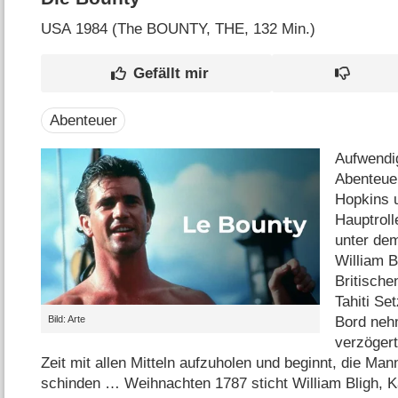
USA
1984 (The BOUNTY, THE‎, 132 Min.)
Abenteuer
Aufwendi
Abenteue
Hopkins 
Hauptroll
unter de
William B
Britische
Tahiti Se
Bord nehm
Bild: Arte
verzögert
Zeit mit allen Mitteln aufzuholen und beginnt, die Ma
schinden … Weihnachten 1787 sticht William Bligh, Ka