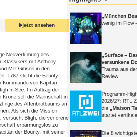
München Bea
wenig im Flow 
jetzt ansehen
ge Neuverfilmung des
Surface – Da
r-Klassikers mit Anthony
versunkene Do
und Mel Gibson in den
Trauma aus der
en: 1787 sticht die Bounty
Review
m Kommando von Kapitän
ligh in See. Im Auftrag der
Programm-High
n Krone soll die Mannschaft in
2026/​27: RTL Z
tzlinge des Affenbrotbaums an
die
Maison T
en. Als sich die Mission
startet vertika
, versucht Bligh, die verlorene
– Tag & Nacht
nnschaft erbarmungslos zu
pitän der Bounty, mit seiner
Die 8 wichtigst