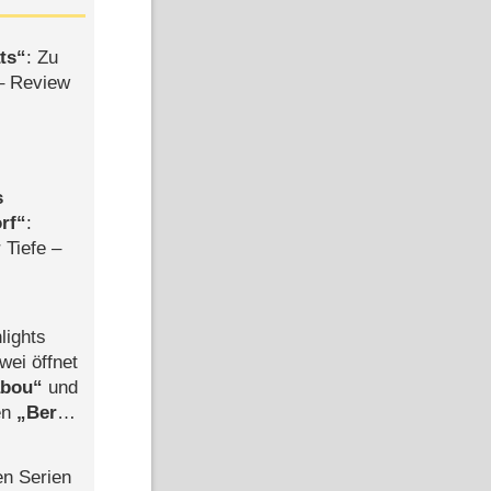
ts
: Zu
– Review
s
rf
:
 Tiefe –
lights
wei öffnet
abou
und
len
Berlin
-Ableger
en Serien