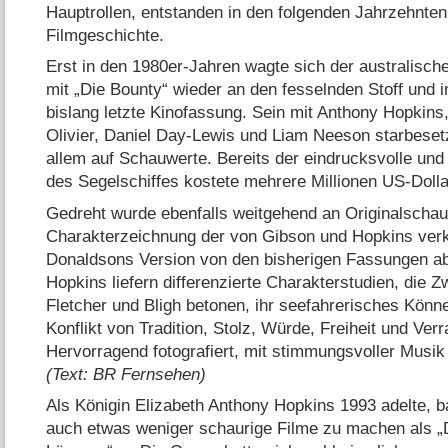
Hauptrollen, entstanden in den folgenden Jahrzehnten
Filmgeschichte.
Erst in den 1980er-Jahren wagte sich der australisc
mit „Die Bounty“ wieder an den fesselnden Stoff und i
bislang letzte Kinofassung. Sein mit Anthony Hopkin
Olivier, Daniel Day-Lewis und Liam Neeson starbesetz
allem auf Schauwerte. Bereits der eindrucksvolle und
des Segelschiffes kostete mehrere Millionen US-Dolla
Gedreht wurde ebenfalls weitgehend an Originalschaup
Charakterzeichnung der von Gibson und Hopkins verk
Donaldsons Version von den bisherigen Fassungen a
Hopkins liefern differenzierte Charakterstudien, die 
Fletcher und Bligh betonen, ihr seefahrerisches Könn
Konflikt von Tradition, Stolz, Würde, Freiheit und Verr
Hervorragend fotografiert, mit stimmungsvoller Musik
(Text: BR Fernsehen)
Als Königin Elizabeth Anthony Hopkins 1993 adelte, ba
auch etwas weniger schaurige Filme zu machen als 