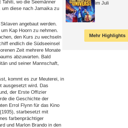
t Tahiti, wo die Seemänner
im Juli
, um diese nach Jamaika zu
ür Sklaven angebaut werden.
ute um Kap Hoorn zu nehmen.
Mehr Highlights
ochen, den Kurs zu wechseln
hiff endlich die Südseeinsel
rlorenen Zeit mehrere Monate
tbaums abzuwarten. Bald
tän und seiner Mannschaft,
sst, kommt es zur Meuterei, in
ot ausgesetzt wird. Das
d, der Erste Offizier
urde die Geschichte der
en Errol Flynn für das Kino
(1935), starbesetzt mit
nes farbenprächtiger
ard und Marlon Brando in den