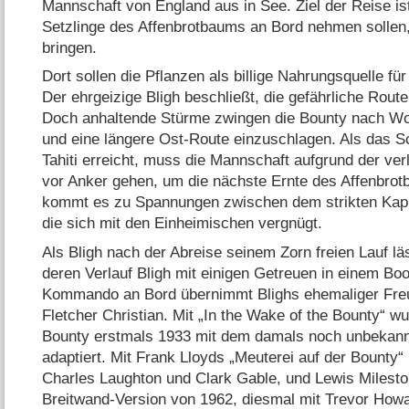
Mannschaft von England aus in See. Ziel der Reise is
Setzlinge des Affenbrotbaums an Bord nehmen sollen
bringen.
Dort sollen die Pflanzen als billige Nahrungsquelle f
Der ehrgeizige Bligh beschließt, die gefährliche Ro
Doch anhaltende Stürme zwingen die Bounty nach W
und eine längere Ost-Route einzuschlagen. Als das Sc
Tahiti erreicht, muss die Mannschaft aufgrund der ve
vor Anker gehen, um die nächste Ernte des Affenbro
kommt es zu Spannungen zwischen dem strikten Kapi
die sich mit den Einheimischen vergnügt.
Als Bligh nach der Abreise seinem Zorn freien Lauf lä
deren Verlauf Bligh mit einigen Getreuen in einem Bo
Kommando an Bord übernimmt Blighs ehemaliger Freun
Fletcher Christian. Mit „In the Wake of the Bounty“ w
Bounty erstmals 1933 mit dem damals noch unbekannt
adaptiert. Mit Frank Lloyds „Meuterei auf der Bounty“ 
Charles Laughton und Clark Gable, und Lewis Milesto
Breitwand-Version von 1962, diesmal mit Trevor How