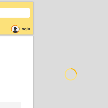
Login