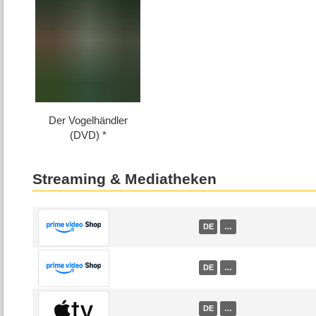
Der Vogelhändler
(DVD)
Streaming & Mediatheken
DE
…
DE
…
DE
…