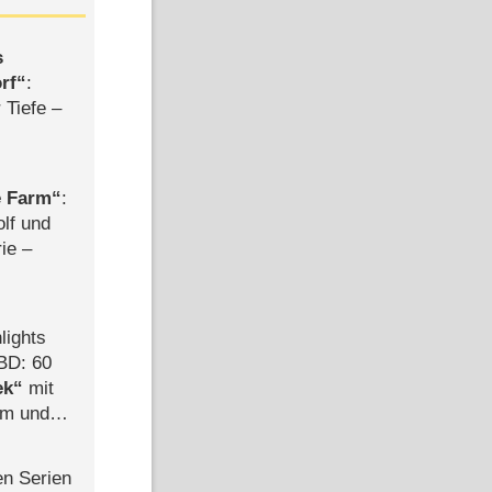
s
rf
:
 Tiefe –
e Farm
:
olf und
rie –
lights
BD: 60
ek
mit
mm und
der
en Serien