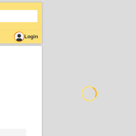
Login