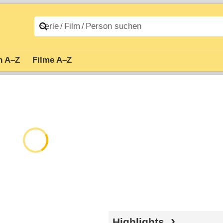
n A–Z
Filme A–Z
Highlights