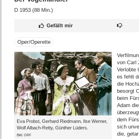
D
1953 (88 Min.)
Oper/Operette
Verfilmun
von Carl 
Verlobte 
es fehlt
die Hochz
besorgt C
beim Fürs
Adam die 
überzeugt
dem Fürs
Eva Probst, Gerhard Riedmann, Ilse Werner,
sich unve
Wolf Albach-Retty, Günther Lüders.
die, geta
Bild: ORF