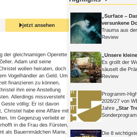
Surface – Da
versunkene Do
jetzt ansehen
Trauma aus der
Review
g der gleichnamigen Operette
Unsere klein
Zeller. Adam und seine
Es grollt der W
Christel wollen heiraten, doch
säuselt die Prä
 dem Vogelhändler an Geld. Um
Review
eit finanzieren zu können,
hristel ihm eine Anstellung
Programm-High
ten. Allerdings missversteht
2026/​27 von W
Geste völlig: Er ist davon
Jahre
Star Tr
, Christel habe eine Affäre mit
Sonderprogra
ten. Im Gegenzug verliebt er
Die Helgolän
rhofft in die Frau des Fürsten,
rnt als Bauernmädchen Marie,
Die 8 wichtigst